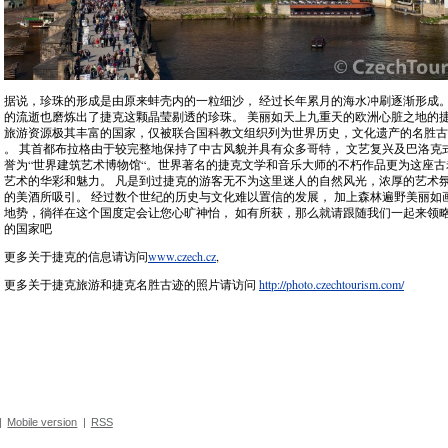
据说，珍珠的形成是由原来蚌壳内的一粒细沙， 经过长年累月的海水冲刷逐渐形成。
的流逝也磨炼出了捷克这颗晶莹剔透的珍珠。 美丽如天上九重天的欧洲心脏之地的
旅游资源极其丰富的国家，仅被联合国科教文组织列为世界历史，文化遗产的名胜古
。 其首都布拉格由于较完整地保持了中古风貌并具有众多哥特， 文艺复兴及巴洛克
誉为“世界建筑艺术博物馆“。世界著名的捷克文学和音乐大师的不朽作品更为这座
艺术的华彩和魅力。 凡是到过捷克的游客无不为这里迷人的自然风光，浓厚的艺术
的美酒所吸引。 经过数个世纪的历史与文化难以置信的发展， 加上森林遍野美丽如
地势，徜徉在这个国度定会让您心旷神怡， 如有所获，那么就请跟随我们一起来领
的国家吧
更多关于捷克的信息请访问
www.czech.cz
,
更多关于捷克旅游和捷克名胜古迹的照片请访问
http://photo.czechtourism.com/
|
Mobile version
|
RSS