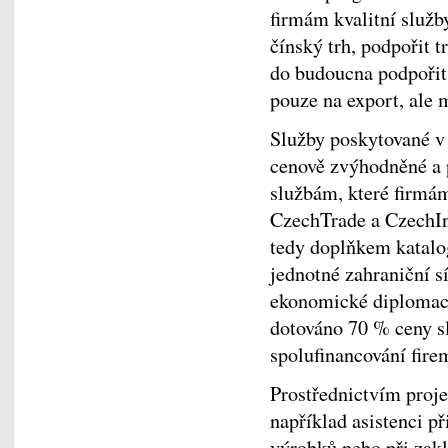
firmám kvalitní služby
čínský trh, podpořit t
do budoucna podpořit 
pouze na export, ale m
Služby poskytované v
cenově zvýhodněné a 
službám, které firmám
CzechTrade a CzechIn
tedy doplňkem katalog
jednotné zahraniční s
ekonomické diploma
dotováno 70 % ceny s
spolufinancování fire
Prostřednictvím pro
například asistenci při
výrobků nebo při zak