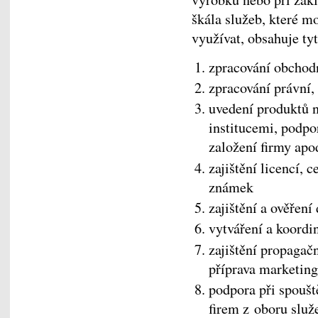
škála služeb, které 
využívat, obsahuje ty
zpracování obchodn
zpracování právní, 
uvedení produktů n
institucemi, podpor
založení firmy apo
zajištění licencí, 
známek
zajištění a ověřen
vytváření a koordi
zajištění propagač
příprava marketin
podpora při spoušt
firem z oboru služ