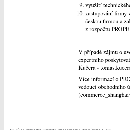
využití technické
zastupování firmy 
českou firmou a z
z rozpočtu PROPE
V případě zájmu o uv
expertního poskytova
Kučera - tomas.kuce
Více informací o PR
vedoucí obchodního 
(commerce_shanghai
MZV ČR
|
Webmaster
|
kontakty
|
mapa stránek
|
Mobilní verze
|
RSS