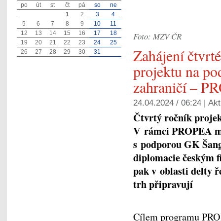
po
út
st
čt
pá
so
ne
1
2
3
4
5
6
7
8
9
10
11
12
13
14
15
16
17
18
Foto: MZV ČR
19
20
21
22
23
24
25
Zahájení čtvrt
26
27
28
29
30
31
projektu na po
zahraničí – 
24.04.2024 / 06:24 |
Akt
Čtvrtý ročník proje
V rámci PROPEA mů
s podporou GK Šangh
diplomacie českým f
pak v oblasti delty 
trh připravují
Cílem programu PRO