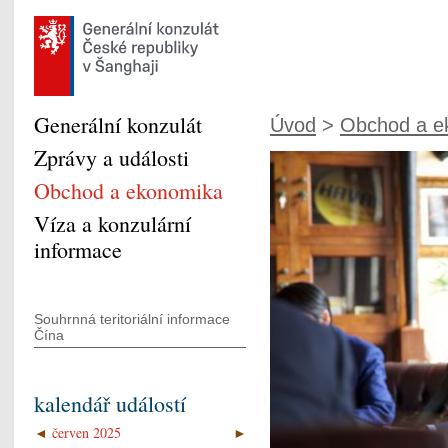
Generální konzulát
Úvod
>
Obchod a e
Zprávy a události
Obchod a ekonomika
Víza a konzulární
informace
Souhrnná teritoriální informace
Čína
kalendář událostí
◄
červen 2025
►