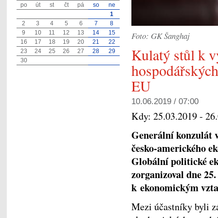
po
út
st
čt
pá
so
ne
1
2
3
4
5
6
7
8
9
10
11
12
13
14
15
Foto: GK Šanghaj
16
17
18
19
20
21
22
Kulatý stůl k v
23
24
25
26
27
28
29
30
hospodářských
EU
10.06.2019 / 07:00
Kdy:
25.03.2019 - 26
Generální konzulát 
česko-amerického ek
Globální politické 
zorganizoval dne 25.
k ekonomickým vzta
Mezi účastníky byli z