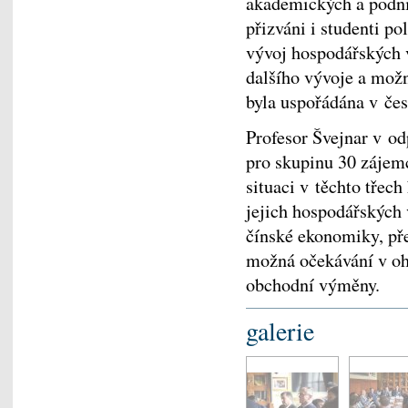
akademických a podni
přizváni i studenti p
vývoj hospodářských 
dalšího vývoje a mož
byla uspořádána v če
Profesor Švejnar v o
pro skupinu 30 zájem
situaci v těchto třec
jejich hospodářských 
čínské ekonomiky, pře
možná očekávání v oh
obchodní výměny.
galerie