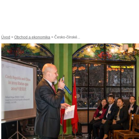
Úvod
>
Obchod a ekonomika
> Česko-čínské...