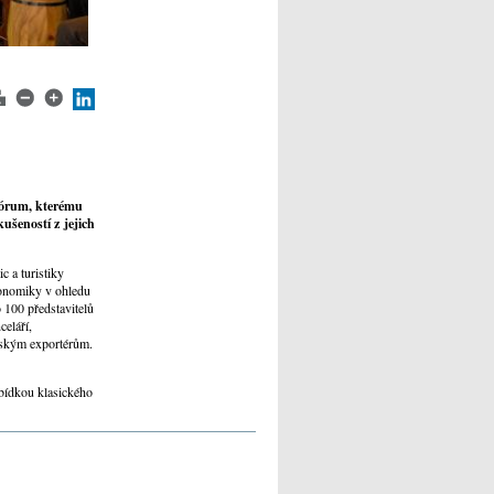
 fórum, kterému
šeností z jejich
c a turistiky
konomiky v ohledu
 100 představitelů
celáří,
českým exportérům.
abídkou klasického