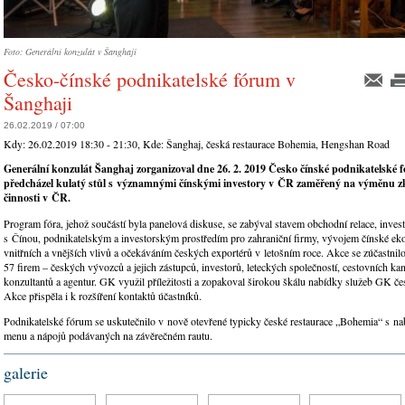
Foto: Generální konzulát v Šanghaji
Česko-čínské podnikatelské fórum v
Šanghaji
26.02.2019 / 07:00
Kdy:
26.02.2019 18:30 - 21:30
, Kde:
Šanghaj, česká restaurace Bohemia, Hengshan Road
Generální konzulát Šanghaj zorganizoval dne 26. 2. 2019 Česko čínské podnikatelské
předcházel kulatý stůl s významnými čínskými investory v ČR zaměřený na výměnu zku
činnosti v ČR.
Program fóra, jehož součástí byla panelová diskuse, se zabýval stavem obchodní relace, investi
s Čínou, podnikatelským a investorským prostředím pro zahraniční firmy, vývojem čínské e
vnitřních a vnějších vlivů a očekáváním českých exportérů v letošním roce. Akce se zúčastnilo
57 firem – českých vývozců a jejich zástupců, investorů, leteckých společností, cestovních kan
konzultantů a agentur. GK využil příležitosti a zopakoval širokou škálu nabídky služeb GK 
Akce přispěla i k rozšíření kontaktů účastníků.
Podnikatelské fórum se uskutečnilo v nově otevřené typicky české restaurace „Bohemia“ s n
menu a nápojů podávaných na závěrečném rautu.
galerie