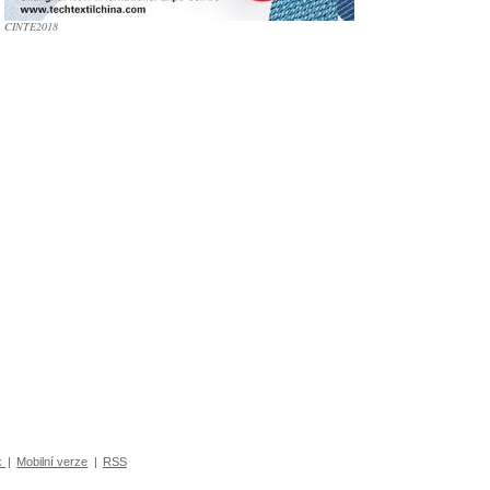
CINTE2018
k
|
Mobilní verze
|
RSS