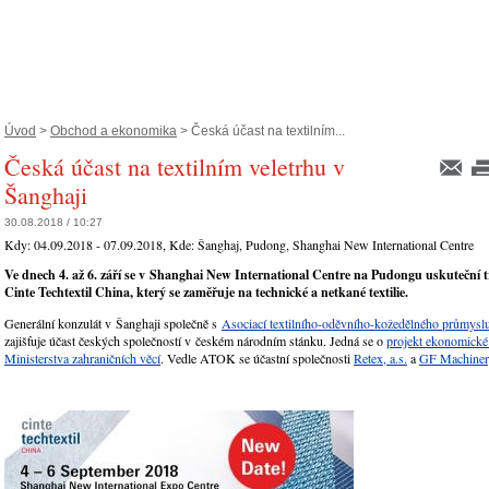
Úvod
>
Obchod a ekonomika
> Česká účast na textilním...
Česká účast na textilním veletrhu v
Šanghaji
30.08.2018 / 10:27
Kdy:
04.09.2018 - 07.09.2018
, Kde:
Šanghaj, Pudong, Shanghai New International Centre
Ve dnech 4. až 6. září se v Shanghai New International Centre na Pudongu uskuteční tr
Cinte Techtextil China, který se zaměřuje na technické a netkané textilie.
Generální konzulát v Šanghaji společně s
Asociací textilního-oděvního-kožedělného průmysl
zajišťuje účast českých společností v českém národním stánku. Jedná se o
projekt ekonomické
Ministerstva zahraničních věcí
. Vedle ATOK se účastní společnosti
Retex, a.s.
a
GF Machinery,