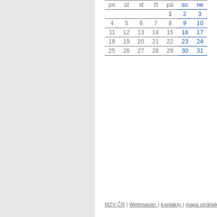
po
út
st
čt
pá
so
ne
1
2
3
4
5
6
7
8
9
10
11
12
13
14
15
16
17
18
19
20
21
22
23
24
25
26
27
28
29
30
31
MZV ČR
|
Webmaster
|
kontakty
|
mapa stráne