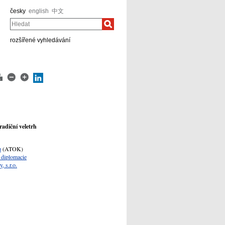
česky
english
中文
Hledat
rozšířené vyhledávání
adiční veletrh
u
(ATOK)
 diplomacie
 s.r.o.