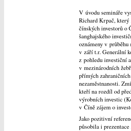
V úvodu semináře vys
Richard Krpač, který 
čínských investorů o
šanghajského investi
oznámeny v průběhu 
v září t.r. Generáln
z pohledu investiční a
v mezinárodních žebř
přímých zahraničních 
nezaměstnanosti. Zmín
kteří na rozdíl od př
výrobních investic (K
v Číně zájem o invest
Jako pozitivní refer
působila i prezentace