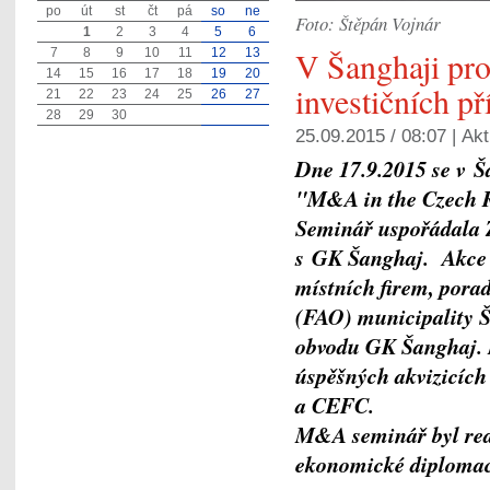
po
út
st
čt
pá
so
ne
Foto: Štěpán Vojnár
1
2
3
4
5
6
V Šanghaji pro
7
8
9
10
11
12
13
14
15
16
17
18
19
20
investičních př
21
22
23
24
25
26
27
28
29
30
25.09.2015 / 08:07 |
Akt
Dne 17.9.2015 se v Š
"M&A in the Czech R
Seminář uspořádala 
s GK Šanghaj.
Akce 
místních firem, pora
(FAO) municipality Š
obvodu GK Šanghaj. N
úspěšných akvizicích
a CEFC.
M&A seminář byl real
ekonomické diploma