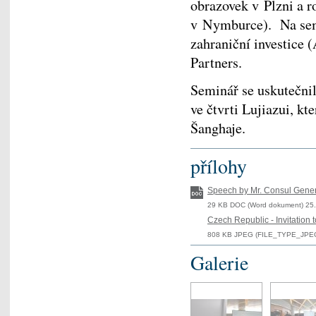
obrazovek v Plzni a 
v Nymburce). Na semi
zahraniční investice 
Partners.
Seminář se uskutečnil
ve čtvrti Lujiazui, k
Šanghaje.
přílohy
Speech by Mr. Consul Gener
29 KB DOC (Word dokument) 25.
Czech Republic - Invitation 
808 KB JPEG (FILE_TYPE_JPEG)
Galerie