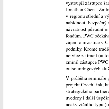
vystoupil zástupce š
Jonathan Chen. Zmín
v regionu střední a 
nabídnout: bezpečný cí
návratnost původní in
fondům. PWC očekává,
zájem o investice v ČR
podniky. Kromě tradič
nejvíce zajímají (aut
zmínil zástupce PWC p
outsourcingových sl
V průběhu semináře p
projekt CzechLink, k
strategického partner
uvedeny i další úspěš
neakvizičního typu (i