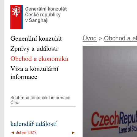
Generální konzulát
Úvod
>
Obchod a e
Zprávy a události
Obchod a ekonomika
Víza a konzulární
informace
Souhrnná teritoriální informace
Čína
kalendář událostí
◄
duben 2025
►