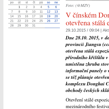
po
út
st
čt
pá
so
ne
Foto: (@MZV)
1
2
3
4
5
6
V čínském Don
7
8
9
10
11
12
13
14
15
16
17
18
19
20
otevřena stálá 
21
22
23
24
25
26
27
28
29
30
31
29.10.2015 / 09:04 |
Akt
Dne 28.10. 2015, v d
provincii Jiangsu (c
otevřena stálá expozi
přírodního křišťálu 
umístěna zhruba stov
informační panely o 
se též plánuje otevře
komplexu Donghai Cry
obchody českých sklá
Otevření stálé expozi
mezinárodního festiv