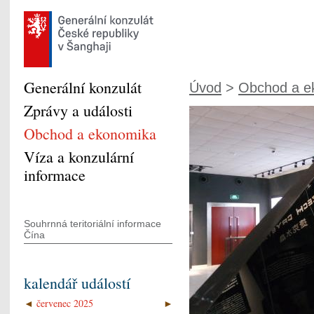
Generální konzulát
Úvod
>
Obchod a e
Zprávy a události
Obchod a ekonomika
Víza a konzulární
informace
Souhrnná teritoriální informace
Čína
kalendář událostí
◄
červenec 2025
►