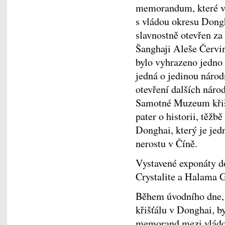
memorandum, které v 
s vládou okresu Dongh
slavnostně otevřen za
Šanghaji Aleše Červi
bylo vyhrazeno jedno
jedná o jedinou náro
otevření dalších nár
Samotné Muzeum křišť
pater o historii, těžb
Donghai, který je jed
nerostu v Číně.
Vystavené exponáty do
Crystalite a Halama G
Během úvodního dne, 
křišťálu v Donghai, b
memorand mezi vládou