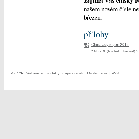
Zajímá Vás čínský 
našem novém čísle new
březen.
přílohy
China Joy report 2015
2 MB PDF (Acrobat dokument) 3.
MZV ČR
|
Webmaster
|
kontakty
|
mapa stránek
|
Mobilní verze
|
RSS