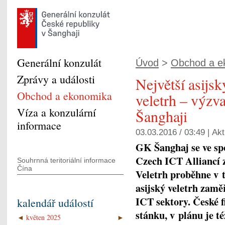
Generální konzulát
Úvod
>
Obchod a e
Zprávy a události
Největší asijsk
Obchod a ekonomika
veletrh – výzva
Víza a konzulární
Šanghaji
informace
03.03.2016 / 03:49 |
Akt
GK Šanghaj se ve sp
Czech ICT Alliancí z
Souhrnná teritoriální informace
Čína
Veletrh proběhne v t
asijský veletrh zamě
ICT sektory. České 
kalendář událostí
stánku, v plánu je 
◄
květen 2025
►