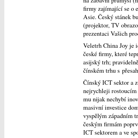
na zábavní průmysl (na
firmy zajímající se o
Asie. Český stánek b
(projektor, TV obrazo
prezentaci Vašich pro
Veletrh China Joy je 
české firmy, které tep
asijský trh; pravideln
čínském trhu s přesa
Čínský ICT sektor a 
nejrychleji rostoucím
mu nijak nechybí ino
masivní investice dom
vyspělým západním t
českým firmám poprvé
ICT sektorem a ve spo