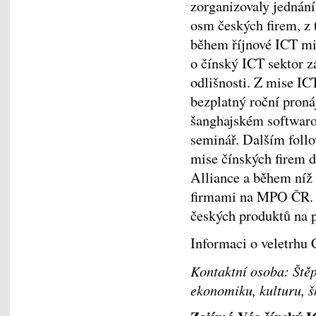
zorganizovaly jednání
osm českých firem, z 
během říjnové ICT mis
o čínský ICT sektor z
odlišnosti. Z mise IC
bezplatný roční proná
šanghajském softwaro
seminář. Dalším foll
mise čínských firem 
Alliance a během níž
firmami na MPO ČR. V
českých produktů na p
Informaci o veletrhu 
Kontaktní osoba: Ště
ekonomiku, kulturu, šk