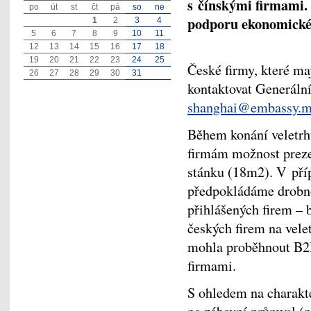
s čínskými firmami
po
út
st
čt
pá
so
ne
podporu ekonomické
1
2
3
4
5
6
7
8
9
10
11
12
13
14
15
16
17
18
19
20
21
22
23
24
25
České firmy, které ma
26
27
28
29
30
31
kontaktovat Generáln
shanghai@embassy.m
Během konání veletrh
firmám možnost preze
stánku (18m2). V pří
předpokládáme drobnou
přihlášených firem – 
českých firem na vele
mohla proběhnout B2
firmami.
S ohledem na charakte