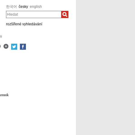
한국어
česky
english
Hledat
rozšířené vyhledávání
lu
ajemník