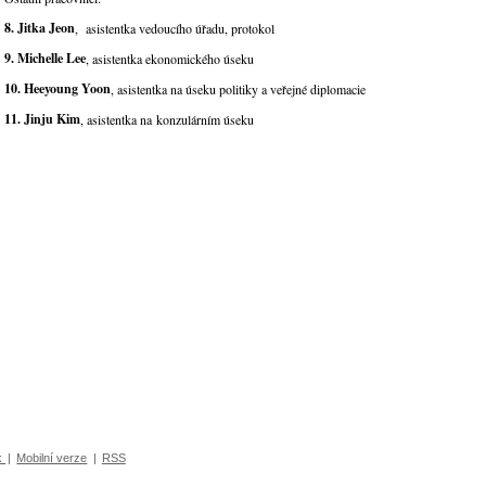
8. Jitka Jeon
, asistentka vedoucího úřadu, protokol
9. Michelle Lee
, asistentka ekonomického úseku
10. Heeyoung Yoon
, asistentka na úseku politiky a veřejné diplomacie
11. Jinju Kim
, asistentka na konzulárním úseku
k
|
Mobilní verze
|
RSS