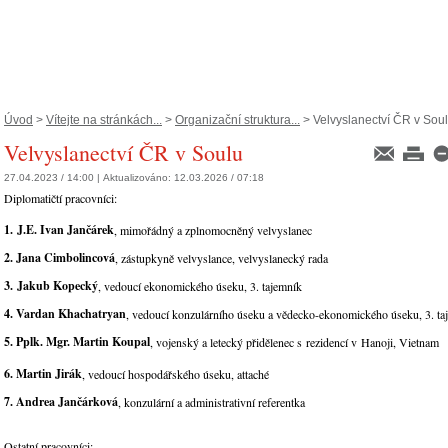
Úvod
>
Vítejte na stránkách...
>
Organizační struktura...
> Velvyslanectví ČR v Sou
Velvyslanectví ČR v Soulu
27.04.2023 / 14:00 |
Aktualizováno:
12.03.2026 / 07:18
Diplomatičtí pracovníci:
1. J.E. Ivan Jančárek
, mimořádný a zplnomocněný velvyslanec
2. Jana Cimbolincová
, zástupkyně velvyslance, velvyslanecký rada
3.
Jakub Kopecký
, vedoucí ekonomického úseku, 3. tajemník
4. Vardan Khachatryan
, vedoucí konzulárního úseku a vědecko-ekonomického úseku, 3. t
5. Pplk. Mgr. Martin Koupal
, vojenský a letecký přidělenec s rezidencí v Hanoji, Vietnam
6. Martin Jirák
, vedoucí hospodářského úseku, attaché
7. Andrea Jančárková
, konzulární a administrativní referentka
Ostatní pracovníci: