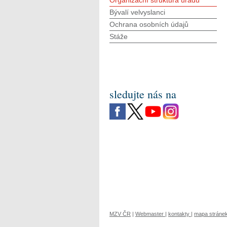
Organizační struktura úřadu
Bývalí velvyslanci
Ochrana osobních údajů
Stáže
sledujte nás na
MZV ČR
|
Webmaster
|
kontakty
|
mapa stráne