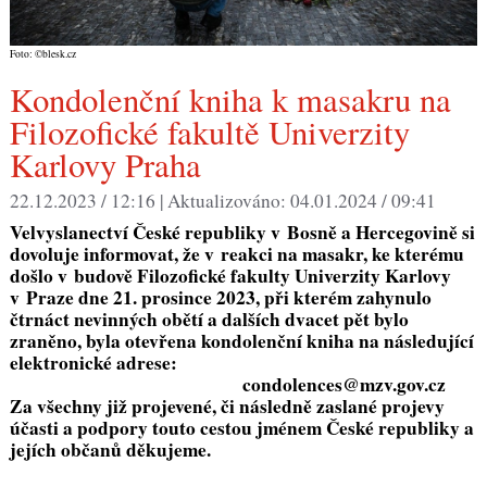
Foto: ©blesk.cz
Kondolenční kniha k masakru na
Filozofické fakultě Univerzity
Karlovy Praha
22.12.2023 / 12:16 |
Aktualizováno:
04.01.2024 / 09:41
Velvyslanectví České republiky v Bosně a Hercegovině si
dovoluje informovat, že v reakci na masakr, ke kterému
došlo v budově Filozofické fakulty Univerzity Karlovy
v Praze dne 21. prosince 2023, při kterém zahynulo
čtrnáct nevinných obětí a dalších dvacet pět bylo
zraněno, byla otevřena kondolenční kniha na následující
elektronické adrese:
condolences@mzv.gov.cz
Za všechny již projevené, či následně zaslané projevy
účasti a podpory touto cestou jménem České republiky a
jejích občanů děkujeme.