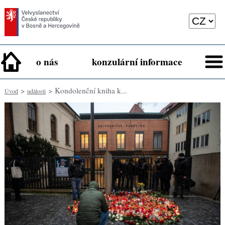
o nás
konzulární informace
>
> Kondolenční kniha k...
Úvod
události