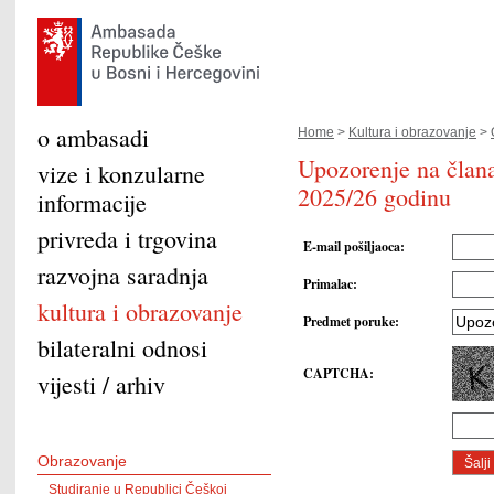
o ambasadi
Home
>
Kultura i obrazovanje
>
Upozorenje na član
vize i konzularne
2025/26 godinu
informacije
privreda i trgovina
E-mail pošiljaoca
:
razvojna saradnja
Primalac
:
kultura i obrazovanje
Predmet poruke
:
bilateralni odnosi
CAPTCHA
:
vijesti / arhiv
Obrazovanje
Studiranje u Republici Češkoj