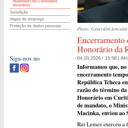
Atualidades dos Consulados
Honorários
Jurisdição
Vagas de emprego
Proteção de dados pessoais
Photo: Generální konzulá
Encerramento 
Honorário da 
Siga-nos no
04.03.2026 / 15:58 |
Akt
Informamos que, no 
encerramento tempo
República Tcheca em
razão do término da
Honorário em Curiti
de mandato, o Minist
Macinka, enviou ao 
Rui Lemes exerceu a 