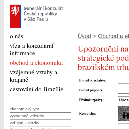
o nás
Úvod
>
Obchod a e
víza a konzulární
Upozornění na
informace
strategické po
obchod a ekonomika
brazilském trh
vzájemné vztahy a
krajané
E-mail odesílatele
:
cestování do Brazílie
E-mail příjemce
:
Předmět zprávy
:
ekonomický tým
Recaptcha
:
významné veletrhy
veřejné zakázky