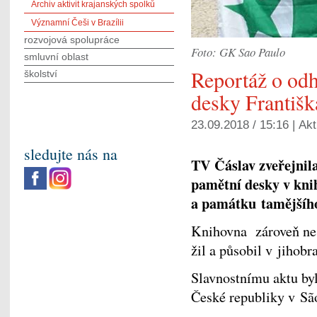
Archiv aktivit krajanských spolků
Významní Češi v Brazílii
rozvojová spolupráce
Foto: GK Sao Paulo
smluvní oblast
Reportáž o odh
školství
desky Františk
23.09.2018 / 15:16 |
Akt
sledujte nás na
TV Čáslav zveřejnila
pamětní desky v kni
a památku tamějšího
Knihovna zároveň nes
žil a působil v jihob
Slavnostnímu aktu by
České republiky v Sã