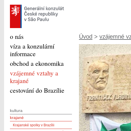
o nás
Úvod
>
vzájemné vz
víza a konzulární
informace
obchod a ekonomika
vzájemné vztahy a
krajané
cestování do Brazílie
kultura
krajané
Krajanské spolky v Brazílii