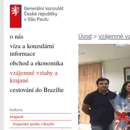
o nás
Úvod
>
vzájemné vz
víza a konzulární
informace
obchod a ekonomika
vzájemné vztahy a
krajané
cestování do Brazílie
kultura
krajané
Krajanské spolky v Brazílii