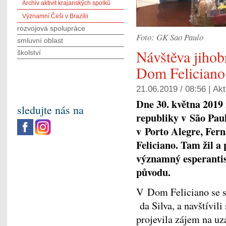
Archiv aktivit krajanských spolků
Významní Češi v Brazílii
rozvojová spolupráce
Foto: GK Sao Paulo
smluvní oblast
Návštěva jihob
školství
Dom Feliciano
21.06.2019 / 08:56 |
Akt
Dne 30. května 2019 
sledujte nás na
republiky v São Paul
v Porto Alegre, Fer
Feliciano. Tam žil a
významný esperantista
původu.
V Dom Feliciano se s
da Silva, a navštívil
projevila zájem na u