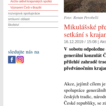
Archiv aktivit krajanských spolků
Významní Češi v Brazílii
rozvojová spolupráce
Foto: Renan Perobelli
smluvní oblast
Mikulášské př
školství
setkání s kraj
16.12.2019 / 15:08 |
Akt
V sobotu odpoledne 
sledujte nás na
generální konzulát 
přilehlé zahradě tra
předvánočním kraja
Akce, jejímž cílem je
spolupráce generálníh
českých tradic, národ
České republiky, se z