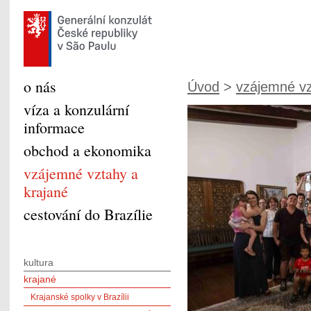
o nás
Úvod
>
vzájemné vz
víza a konzulární
informace
obchod a ekonomika
vzájemné vztahy a
krajané
cestování do Brazílie
kultura
krajané
Krajanské spolky v Brazílii