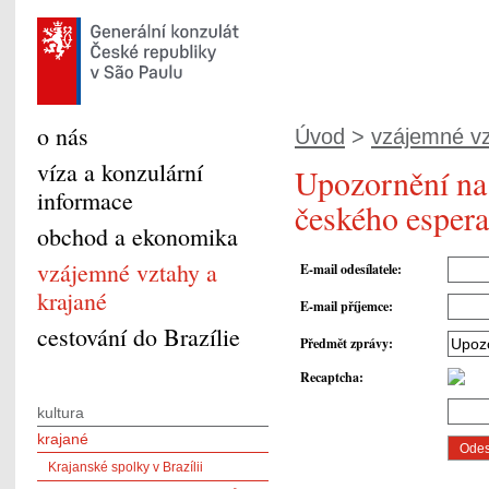
o nás
Úvod
>
vzájemné vz
víza a konzulární
Upozornění na
informace
českého espera
obchod a ekonomika
vzájemné vztahy a
E-mail odesílatele
:
krajané
E-mail příjemce
:
cestování do Brazílie
Předmět zprávy
:
Recaptcha
:
kultura
krajané
Krajanské spolky v Brazílii