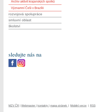
Archiv aktivit krajanských spolků
Významní Češi v Brazílii
rozvojová spolupráce
smluvní oblast
školství
sledujte nás na
MZV ČR
|
Webmaster
|
kontakty
|
mapa stránek
|
Mobilní verze
|
RSS