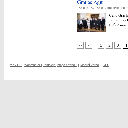
Gratias Agit
15.06.2015 / 18:08 |
Aktualizováno:
2
Cenu Gracia
zahraničních
Baťa Aramba
1
2
3
4
MZV ČR
|
Webmaster
|
kontakty
|
mapa stránek
|
Mobilní verze
|
RSS