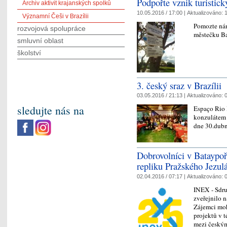
Podpořte vznik turistický
Archiv aktivit krajanských spolků
10.05.2016 / 17:00 |
Aktualizováno:
1
Významní Češi v Brazílii
Pomozte nám
rozvojová spolupráce
městečku B
smluvní oblast
školství
3. český sraz v Brazílii
03.05.2016 / 21:13 |
Aktualizováno:
0
sledujte nás na
Espaço Rio 
konzulátem 
dne 30.dubna
Dobrovolníci v Bataypo
repliku Pražského Jezul
02.04.2016 / 07:17 |
Aktualizováno:
0
INEX - Sdru
zveřejnilo 
Zájemci moh
projektů v t
mezi česk