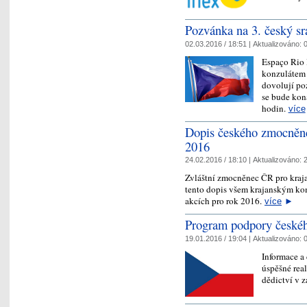
Pozvánka na 3. český sra
02.03.2016 / 18:51 |
Aktualizováno:
0
Espaço Rio 
konzulátem 
dovolují poz
se bude kon
hodin.
více
Dopis českého zmocněnce
2016
24.02.2016 / 18:10 |
Aktualizováno:
2
Zvláštní zmocněnec ČR pro krajan
tento dopis všem krajanským kom
akcích pro rok 2016.
více
►
Program podpory českého
19.01.2016 / 19:04 |
Aktualizováno:
0
Informace a
úspěšné rea
dědictví v z