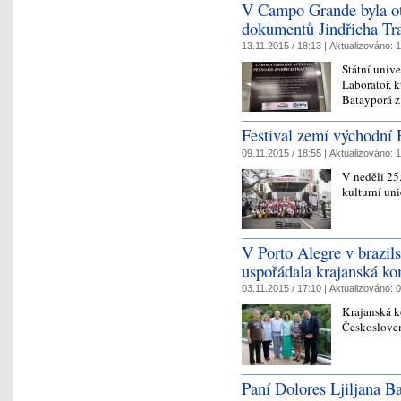
V Campo Grande byla ot
dokumentů Jindřicha Tr
13.11.2015 / 18:13 |
Aktualizováno:
1
Státní univ
Laboratoř, k
Batayporá z 
Festival zemí východn
09.11.2015 / 18:55 |
Aktualizováno:
1
V neděli 25
kulturní un
V Porto Alegre v brazil
uspořádala krajanská ko
03.11.2015 / 17:10 |
Aktualizováno:
0
Krajanská k
Českosloven
Paní Dolores Ljiljana B