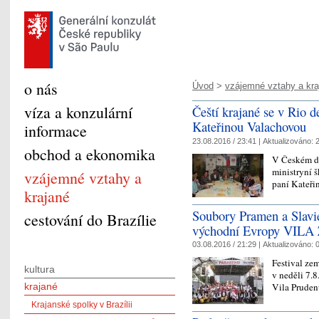
o nás
Úvod
>
vzájemné vztahy a kra
víza a konzulární
Čeští krajané se v Rio de
Kateřinou Valachovou
informace
23.08.2016 / 23:41 |
Aktualizováno:
2
obchod a ekonomika
V Českém dom
ministryní 
vzájemné vztahy a
paní Kateř
krajané
Soubory Pramen a Slavie
cestování do Brazílie
východní Evropy VILA
03.08.2016 / 21:29 |
Aktualizováno:
0
Festival z
kultura
v neděli 7.
krajané
Vila Prude
Krajanské spolky v Brazílii