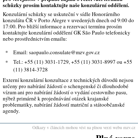
schůzky prosím kontaktujte naše konzulární oddělení.
Konzulární schůzky se uskuteční v sídle Honorárního
konzulátu ČR v Porto Alegre v uvedených dnech od 9:00 do
17:00. Pro bližší informace a rezervaci termínu prosím
kontaktujte konzulární oddělení GK São Paulo telefonicky
nebo prostřednictvím emailu:
Email: saopaulo.consulate@mzv.gov.cz
Tel.: +55 (11) 3031-1729, +55 (11) 3031-8997 ou +55
(11) 3814-3728
Externí konzulární konzultace z technických důvodů nejsou
určeny pro nabírání žádostí o schengenské či dlouhodobé
vízum ani pro nabírání žádostí o vydání cestovního pasu,
nýbrž primárně k projednávání otázek krajanské
problematiky, nabírání žádostí matriční a státoobčanské
agendy.
Odkazy v článcích mohou vést na plnou verzi webu mzv.cz