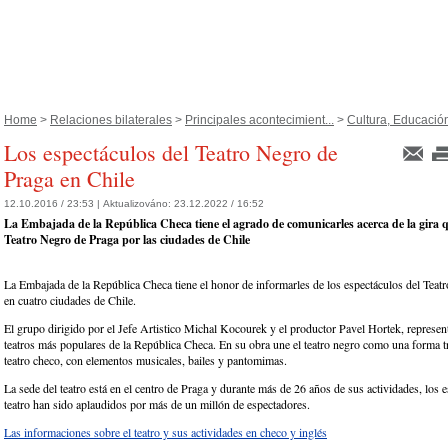
Home
>
Relaciones bilaterales
>
Principales acontecimient...
>
Cultura, Educación 
Los espectáculos del Teatro Negro de
Praga en Chile
12.10.2016 / 23:53 |
Aktualizováno:
23.12.2022 / 16:52
La Embajada de la República Checa tiene el agrado de comunicarles acerca de la gira qu
Teatro Negro de Praga por las ciudades de Chile
La Embajada de la República Checa tiene el honor de informarles de los espectáculos del Teat
en cuatro ciudades de Chile.
El grupo dirigido por el Jefe Artistico Michal Kocourek y el productor Pavel Hortek, represen
teatros más populares de la República Checa. En su obra une el teatro negro como una forma tr
teatro checo, con elementos musicales, bailes y pantomimas.
La sede del teatro está en el centro de Praga y durante más de 26 años de sus actividades, los 
teatro han sido aplaudidos por más de un millón de espectadores.
Las informaciones sobre el teatro y sus actividades en checo y inglés