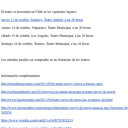
El teatro se presentará en Chile en los siguientes lugares:
jueves 13 de octubre, Santiago, Teatro Teletón, a las 20 horas
viernes 14 de octubre, Valparaíso, Teatro Municipal, a las 20 horas
sábado 15 de octubre, Los Ángeles, Teatro Municipal, a las 20 horas
domingo 16 de octubre, Temuco, Teatro Municipal, a las 16 horas
Las entradas pueden ser compradas en las boleterías de los teatros.
Información complementaria
http://eternabuenosaires.com/2011/05/el-teatro-negro-vuelve-a-buenos-aires
http://carteleradeteatro.mx/2014/regresa-la-capital-mexicana-el-teatro-negro-de-praga/
http://www.haceinstantes.net/2011/04/teatro-negro-de-praga-las-aventuras-del.html
http://www.elespectador.com/noticias/cultura/teatro-negro-de-praga-anuncia-mas-funciones-bo
542054
https://www.youtube.com/watch?v=O4W7E3lCEUQ