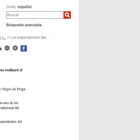
česky
español
Buscar
Búsqueda avanzada
y...
> Los espectáculos del...
e realizará el
ro Negro de Praga
ta uno de los
adicional del
espectáculos del