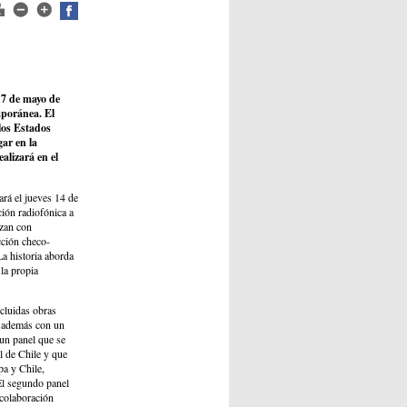
 17 de mayo de
mporánea. El
los Estados
gar en la
alizará en el
ará el jueves 14 de
ión radiofónica a
azan con
ción checo-
a historia aborda
la propia
ncluidas obras
á además con un
 un panel que se
l de Chile y que
pa y Chile,
 El segundo panel
 colaboración