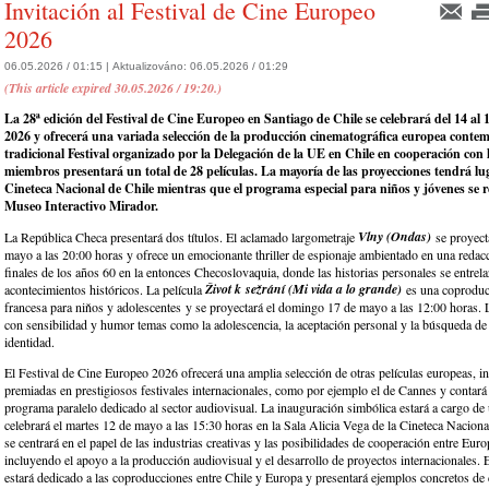
Invitación al Festival de Cine Europeo
2026
06.05.2026 / 01:15 |
Aktualizováno:
06.05.2026 / 01:29
(This article expired 30.05.2026 / 19:20.)
La 28ª edición del Festival de Cine Europeo en Santiago de Chile se celebrará del 14 al
2026 y ofrecerá una variada selección de la producción cinematográfica europea conte
tradicional Festival organizado por la Delegación de la UE en Chile en cooperación con 
miembros presentará un total de 28 películas. La mayoría de las proyecciones tendrá lu
Cineteca Nacional de Chile mientras que el programa especial para niños y jóvenes se re
Museo Interactivo Mirador.
Vlny (Ondas)
La República Checa presentará dos títulos. El aclamado largometraje
se proyect
mayo a las 20:00 horas y ofrece un emocionante thriller de espionaje ambientado en una redacc
finales de los años 60 en la entonces Checoslovaquia, donde las historias personales se entrel
Život k sežrání (Mi vida a lo grande)
acontecimientos históricos. La película
es una coproduc
francesa para niňos y adolescentes y se proyectará el domingo 17 de mayo a las 12:00 horas. L
con sensibilidad y humor temas como la adolescencia, la aceptación personal y la búsqueda de 
identidad.
El Festival de Cine Europeo 2026 ofrecerá una amplia selección de otras películas europeas, i
premiadas en prestigiosos festivales internacionales, como por ejemplo el de Cannes y contar
programa paralelo dedicado al sector audiovisual. La inauguración simbólica estará a cargo de
celebrará el martes 12 de mayo a las 15:30 horas en la Sala Alicia Vega de la Cineteca Naciona
se centrará en el papel de las industrias creativas y las posibilidades de cooperación entre Euro
incluyendo el apoyo a la producción audiovisual y el desarrollo de proyectos internacionales.
estará dedicado a las coproducciones entre Chile y Europa y presentará ejemplos concretos de