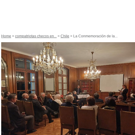
Home
>
compatriotas checos en...
>
Chile
> La Conmemoración de la...