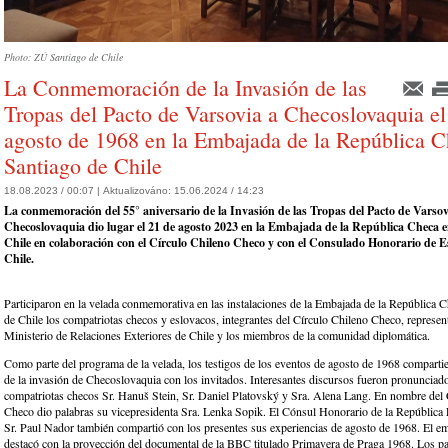
Photo: ZÚ Santiago de Chile
La Conmemoración de la Invasión de las
Tropas del Pacto de Varsovia a Checoslovaquia el
agosto de 1968 en la Embajada de la República C
Santiago de Chile
18.08.2023 / 00:07 |
Aktualizováno:
15.06.2024 / 14:23
La conmemoración del 55° aniversario de la Invasión de las Tropas del Pacto de Varsov
Checoslovaquia dio lugar el 21 de agosto 2023 en la Embajada de la República Checa 
Chile en colaboración con el Círculo Chileno Checo y con el Consulado Honorario de E
Chile.
Participaron en la velada conmemorativa en las instalaciones de la Embajada de la República 
de Chile los compatriotas checos y eslovacos, integrantes del Círculo Chileno Checo, represen
Ministerio de Relaciones Exteriores de Chile y los miembros de la comunidad diplomática.
Como parte del programa de la velada, los testigos de los eventos de agosto de 1968 comparti
de la invasión de Checoslovaquia con los invitados. Interesantes discursos fueron pronunciad
compatriotas checos Sr. Hanuš Stein, Sr. Daniel Platovský y Sra. Alena Lang. En nombre del 
Checo dio palabras su vicepresidenta Sra. Lenka Sopik. El Cónsul Honorario de la República 
Sr. Paul Nador también compartió con los presentes sus experiencias de agosto de 1968. El e
destacó con la proyección del documental de la BBC titulado Primavera de Praga 1968. Los par