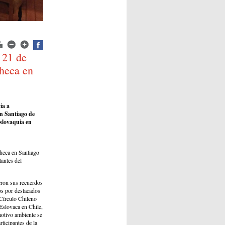
 21 de
heca en
ia a
en Santiago de
slovaquia en
Checa en Santiago
tantes del
eron sus recuerdos
os por destacados
Círculo Chileno
Eslovaca en Chile,
motivo ambiente se
ticipantes de la