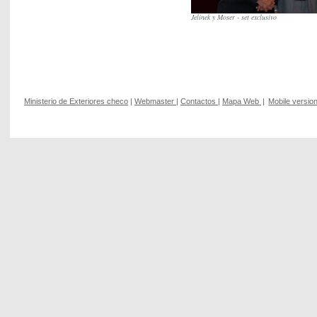
Jelinek y Moser - set exclusivo
Ministerio de Exteriores checo
|
Webmaster
|
Contactos
|
Mapa Web
|
Mobile versio