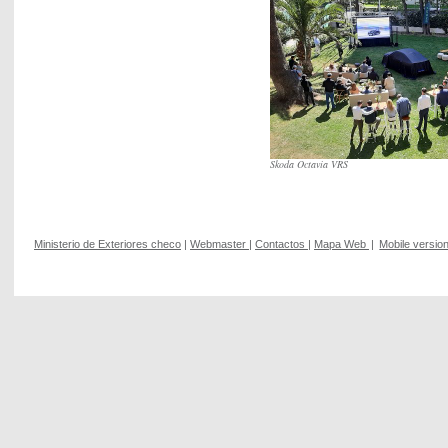
Skoda Octavia VRS
Ministerio de Exteriores checo
|
Webmaster
|
Contactos
|
Mapa Web
|
Mobile versio