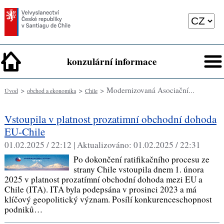
konzulární informace
>
>
> Modernizovaná Asociační...
Úvod
obchod a ekonomika
Chile
Vstoupila v platnost prozatimní obchodní dohoda
EU-Chile
01.02.2025 / 22:12 |
Aktualizováno:
01.02.2025 / 22:31
Po dokončení ratifikačního procesu ze
strany Chile vstoupila dnem 1. února
2025 v platnost prozatímní obchodní dohoda mezi EU a
Chile (ITA). ITA byla podepsána v prosinci 2023 a má
klíčový geopolitický význam. Posílí konkurenceschopnost
podniků…