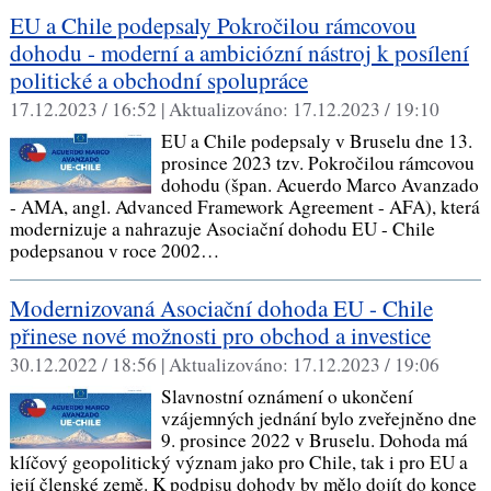
EU a Chile podepsaly Pokročilou rámcovou
dohodu - moderní a ambiciózní nástroj k posílení
politické a obchodní spolupráce
17.12.2023 / 16:52 |
Aktualizováno:
17.12.2023 / 19:10
EU a Chile podepsaly v Bruselu dne 13.
prosince 2023 tzv. Pokročilou rámcovou
dohodu (špan. Acuerdo Marco Avanzado
- AMA, angl. Advanced Framework Agreement - AFA), která
modernizuje a nahrazuje Asociační dohodu EU - Chile
podepsanou v roce 2002…
Modernizovaná Asociační dohoda EU - Chile
přinese nové možnosti pro obchod a investice
30.12.2022 / 18:56 |
Aktualizováno:
17.12.2023 / 19:06
Slavnostní oznámení o ukončení
vzájemných jednání bylo zveřejněno dne
9. prosince 2022 v Bruselu. Dohoda má
klíčový geopolitický význam jako pro Chile, tak i pro EU a
její členské země. K podpisu dohody by mělo dojít do konce