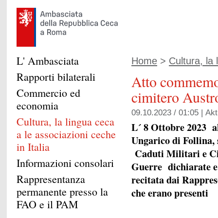
L' Ambasciata
Home
>
Cultura, la 
Rapporti bilaterali
Atto commemor
Commercio ed
cimitero Austr
economia
09.10.2023 / 01:05 |
Akt
Cultura, la lingua ceca
L´ 8 Ottobre 2023 al
a le associazioni ceche
Ungarico di Follina
,
in Italia
Caduti Militari e Civ
Informazioni consolari
Guerre dichiarate e 
Rappresentanza
recitata dai Rapprese
permanente presso la
che erano presenti
FAO e il PAM