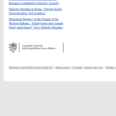
Remains Committed to Europe's Security
Minister Macinka in Rome: "Europe Needs
Diversification, Not Isolation"
Ministerial Meeting of the Friends of the
Western Balkans: "Enlargement must remain
firmly merit-based," Says Minister Macinka
Ministero degli Affari Esteri della RC
|
Webmaster
|
Contatti
|
mappa del sito
|
Mobile 