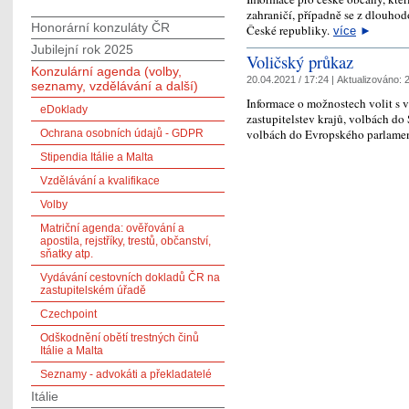
zahraničí, případně se z dlouhod
Honorární konzuláty ČR
České republiky.
více
►
Jubilejní rok 2025
Voličský průkaz
Konzulární agenda (volby,
20.04.2021 / 17:24 |
Aktualizováno:
2
seznamy, vzdělávání a další)
Informace o možnostech volit s
eDoklady
zastupitelstev krajů, volbách d
volbách do Evropského parlamen
Ochrana osobních údajů - GDPR
Stipendia Itálie a Malta
Vzdělávání a kvalifikace
Volby
Matriční agenda: ověřování a
apostila, rejstříky, trestů, občanství,
sňatky atp.
Vydávání cestovních dokladů ČR na
zastupitelském úřadě
Czechpoint
Odškodnění obětí trestných činů
Itálie a Malta
Seznamy - advokáti a překladatelé
Itálie