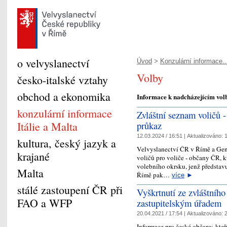
o velvyslanectví
Úvod
>
Konzulární informace..
Volby
česko-italské vztahy
obchod a ekonomika
Informace k nadcházejícím vol
konzulární informace
Zvláštní seznam voličů -
Itálie a Malta
průkaz
12.03.2024 / 16:51 |
Aktualizováno:
1
kultura, český jazyk a
Velvyslanectví ČR v Římě a Gen
krajané
voličů pro voliče - občany ČR, 
volebního okrsku, jenž představ
Malta
Římě pak…
více
►
stálé zastoupení ČR při
Vyškrtnutí ze zvláštníh
FAO a WFP
zastupitelským úřadem
20.04.2021 / 17:54 |
Aktualizováno:
2
Informace pro české občany, kte