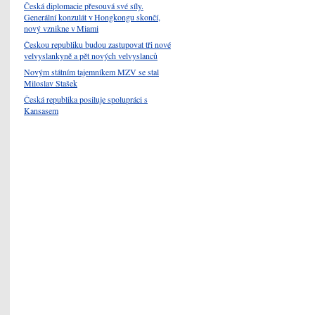
Česká diplomacie přesouvá své síly.
Generální konzulát v Hongkongu skončí,
nový vznikne v Miami
Českou republiku budou zastupovat tři nové
velvyslankyně a pět nových velvyslanců
Novým státním tajemníkem MZV se stal
Miloslav Stašek
Česká republika posiluje spolupráci s
Kansasem