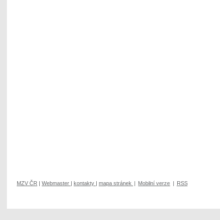
MZV ČR
|
Webmaster
|
kontakty
|
mapa stránek
|
Mobilní verze
|
RSS