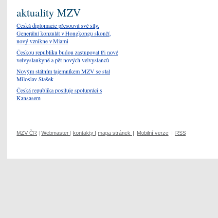
aktuality MZV
Česká diplomacie přesouvá své síly.
Generální konzulát v Hongkongu skončí,
nový vznikne v Miami
Českou republiku budou zastupovat tři nové
velvyslankyně a pět nových velvyslanců
Novým státním tajemníkem MZV se stal
Miloslav Stašek
Česká republika posiluje spolupráci s
Kansasem
MZV ČR
|
Webmaster
|
kontakty
|
mapa stránek
|
Mobilní verze
|
RSS