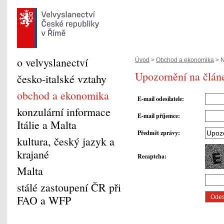
o velvyslanectví
Úvod
>
Obchod a ekonomika
> N
Upozornění na člán
česko-italské vztahy
obchod a ekonomika
E-mail odesílatele
:
konzulární informace
E-mail příjemce
:
Itálie a Malta
Předmět zprávy
:
kultura, český jazyk a
krajané
Recaptcha
:
Malta
stálé zastoupení ČR při
FAO a WFP