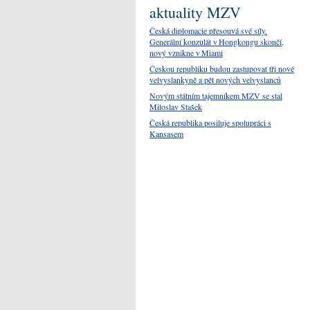
aktuality MZV
Česká diplomacie přesouvá své síly.
Generální konzulát v Hongkongu skončí,
nový vznikne v Miami
Českou republiku budou zastupovat tři nové
velvyslankyně a pět nových velvyslanců
Novým státním tajemníkem MZV se stal
Miloslav Stašek
Česká republika posiluje spolupráci s
Kansasem