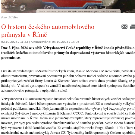
Foto: ZÚ Řím
O historii českého automobilového
průmyslu v Římě
03.10.2024 / 11:33 |
Aktualizováno:
04.10.2024 / 14:05
Dne 2. října 2024 se v sídle Velvyslanectví České republiky v Římě konala přednáška o 
tradicích českého automobilového průmyslu doprovázená výstavou historických vozide
provenience.
Dva italští přednášející, sběratelé historických vozů, Danilo Moriero a Marco Cirilli, novináři 
oblasti motorismu, prezentovali početnému publiku bohatou tradici českého automobilového 
průkopnických začátků firmy Laurin & Klement, která stála u zrodu dnes proslulé Škody, až po
italský trh. V rámci vystoupení se zaměřili na některé zajímavé souvislosti spolupráce českého
automobilového průmyslu v uplynulém století.
Velvyslanectví ČR současně zajistilo instalaci několika raritních historických vozidel české p
italských sběratelů, které během prezentace vystavilo v prostorách ZÚ a které se staly velkým
početné publikum fanoušků. Nejvýznamnějším exponátem této výstavy byl bezpochyby první 
existující čtyřválcový motocykl Laurin & Klement CCCC. Tento skvost je součástí sbírky Ita
muzea motorismu v Římě. Jedná se o jedinečný exemplář, který reprezentuje technický pokrok
inovace, jež byly pro české výrobce charakteristické od samého počátku. Vedle tohoto histor
byla vystavena i další ikonická vozidla. Za zmínku stojí historická Praga, Škoda 110R a Tatra 
mezinárodně uznávané motocykly Jawa a ČZ. Tyto značky hrdě reprezentují Českou republiku