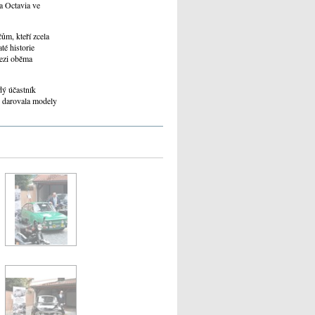
a Octavia ve
m, kteří zcela
té historie
mezi oběma
dý účastník
 darovala modely