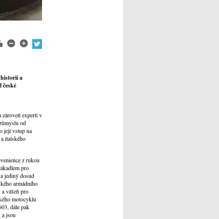
historii a
l české
a zároveň experti v
průmyslu od
 její vstup na
 a italského
rovenience z rukou
 lákadlem pro
a jediný dosud
lského armádního
 a vášeň pro
ického motocyklu
603, dále pak
 a jsou