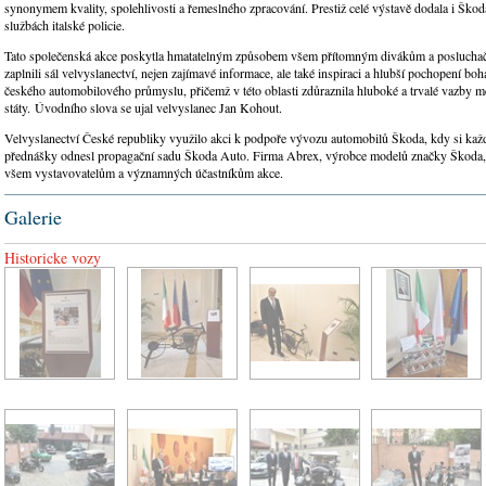
synonymem kvality, spolehlivosti a řemeslného zpracování. Prestiž celé výstavě dodala i Škod
službách italské policie.
Tato společenská akce poskytla hmatatelným způsobem všem přítomným divákům a posluchačů
zaplnili sál velvyslanectví, nejen zajímavé informace, ale také inspiraci a hlubší pochopení boha
českého automobilového průmyslu, přičemž v této oblasti zdůraznila hluboké a trvalé vazby 
státy. Úvodního slova se ujal velvyslanec Jan Kohout.
Velvyslanectví České republiky využilo akci k podpoře vývozu automobilů Škoda, kdy si kaž
přednášky odnesl propagační sadu Škoda Auto. Firma Abrex, výrobce modelů značky Škoda,
všem vystavovatelům a významných účastníkům akce.
Galerie
Historicke vozy