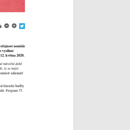
 veřejnost nemůže
 vysílání
 12. května 2020.
sné náročné době
dé, že se může
ministr zahraničí
val klasické hudby
pekt. Program 75.