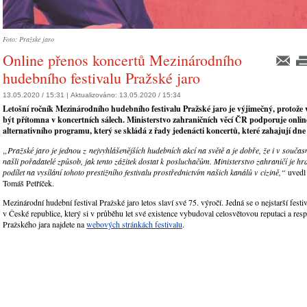
Foto: Pražské jaro
Online přenos koncertů Mezinárodního
hudebního festivalu Pražské jaro
13.05.2020 / 15:31 |
Aktualizováno:
13.05.2020 / 15:34
Letošní ročník Mezinárodního hudebního festivalu Pražské jaro je výjimečný, protože
být přítomna v koncertních sálech. Ministerstvo zahraničních věcí ČR podporuje online
alternativního programu, který se skládá z řady jedenácti koncertů, které zahajují dne
„
Pražské jaro je jednou z nejvyhlášenějších hudebních akcí na světě a je dobře, že i v souča
našli pořadatelé způsob, jak tento zážitek dostat k posluchačům. Ministerstvo zahraničí je hr
podílet na vysílání tohoto prestižního festivalu prostřednictvím našich kanálů v cizině,“
uvedl 
Tomáš Petříček.
Mezinárodní hudební festival Pražské jaro letos slaví své 75. výročí. Jedná se o nejstarší festi
v České republice, který si v průběhu let své existence vybudoval celosvětovou reputaci a res
Pražského jara najdete na
webových stránkách festivalu
.