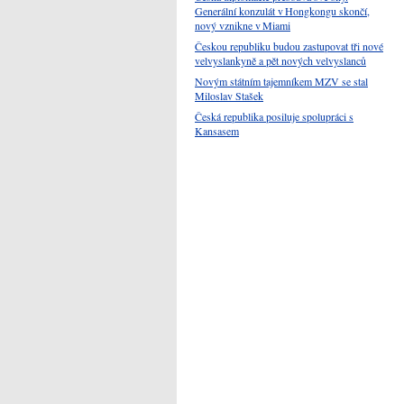
Generální konzulát v Hongkongu skončí,
nový vznikne v Miami
Českou republiku budou zastupovat tři nové
velvyslankyně a pět nových velvyslanců
Novým státním tajemníkem MZV se stal
Miloslav Stašek
Česká republika posiluje spolupráci s
Kansasem