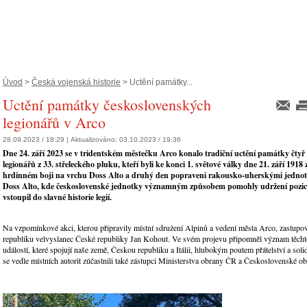
Úvod
>
Česká vojenská historie
> Uctění památky...
Uctění památky československých
legionářů v Arco
28.09.2023 / 18:29 |
Aktualizováno:
03.10.2023 / 19:36
Dne 24. září 2023 se v tridentském městečku Arco konalo tradiční uctění památky čtyř
legionářů z 33. střeleckého pluku, kteří byli ke konci 1. světové války dne 21. září 1918 
hrdinném boji na vrchu Doss Alto a druhý den popraveni rakousko-uherskými jednot
Doss Alto, kde československé jednotky významným způsobem pomohly udržení pozic 
vstoupil do slavné historie legií.
Na vzpomínkové akci, kterou připravily místní sdružení Alpinů a vedení města Arco, zastupo
republiku velvyslanec České republiky Jan Kohout. Ve svém projevu připomněl význam těcht
událostí, které spojují naše země, Českou republiku a Itálii, hlubokým poutem přátelství a soli
se vedle místních autorit zúčastnili také zástupci Ministerstva obrany ČR a Československé ob