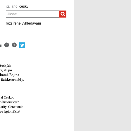
italiano
česky
Hledat
rozšířené vyhledávání
 českých
zajati po
kami. Boj na
italské armády,
val Českou
o historických
darity. Ceremonie
ce legionářské.