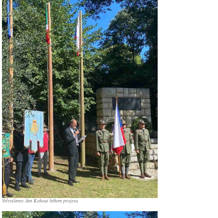
Velvyslanec Jan Kohout během projevu