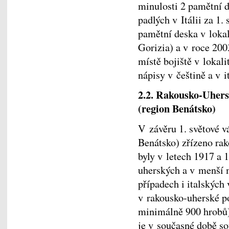
minulosti 2 pamětní 
padlých v Itálii za 1.
pamětní deska v lokal
Gorizia) a v roce 20
místě bojiště v lokal
nápisy v češtině a v i
2.2. Rakousko-Uhersk
(region Benátsko)
V závěru 1. světové vá
Benátsko) zřízeno ra
byly v letech 1917 a 
uherských a v menší 
případech i italských 
v rakousko-uherské p
minimálně 900 hrobů)
je v současné době so