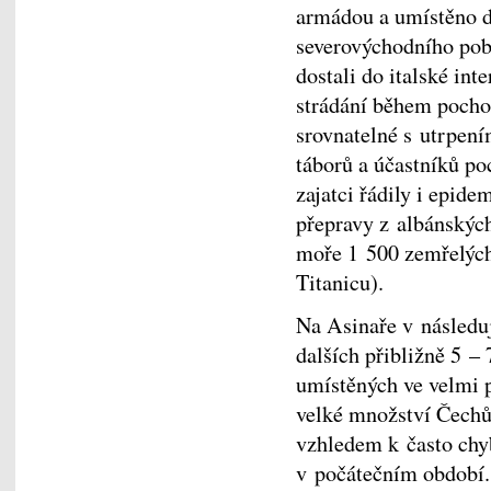
armádou a umístěno d
severovýchodního pobř
dostali do italské int
strádání během pochod
srovnatelné s utrpení
táborů a účastníků po
zajatci řádily i epid
přepravy z albánských
moře 1 500 zemřelých 
Titanicu).
Na Asinaře v následu
dalších přibližně 5 –
umístěných ve velmi 
velké množství Čechů
vzhledem k často chy
v počátečním období