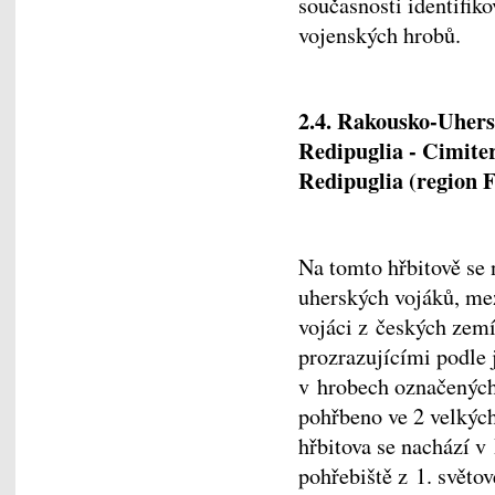
současnosti identifik
vojenských hrobů.
2.4. Rakousko-Uhersk
Redipuglia - Cimite
Redipuglia (region F
Na tomto hřbitově se 
uherských vojáků, me
vojáci z českých zemí
prozrazujícími podle 
v hrobech označených 
pohřbeno ve 2 velkýc
hřbitova se nachází v 
pohřebiště z 1. světov