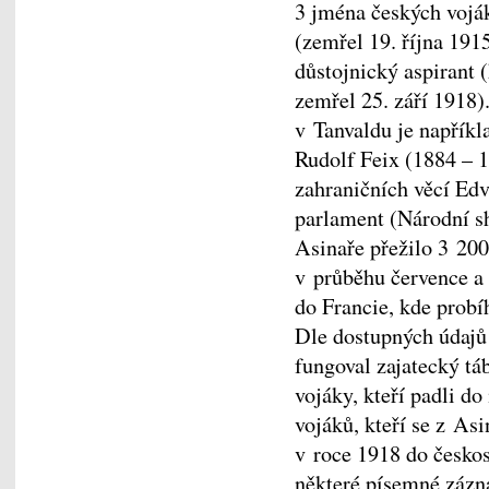
3 jména českých vojá
(zemřel 19. října 191
důstojnický aspirant 
zemřel 25. září 1918)
v Tanvaldu je napříkl
Rudolf Feix (1884 – 1
zahraničních věcí Edv
parlament (Národní s
Asinaře přežilo 3 200
v průběhu července a
do Francie, kde probí
Dle dostupných údajů
fungoval zajatecký t
vojáky, kteří padli do
vojáků, kteří se z As
v roce 1918 do českos
některé písemné zázn