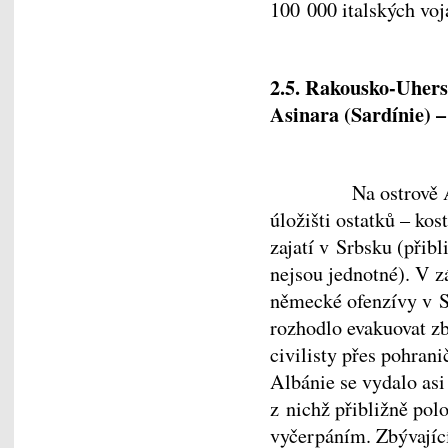
100 000 italských voj
2.5. Rakousko-Uhersk
Asinara (Sardínie) –
Na ostrově 
úložišti ostatků – kos
zajatí v Srbsku (přib
nejsou jednotné). V 
německé ofenzívy v S
rozhodlo evakuovat zb
civilisty přes pohran
Albánie se vydalo asi
z nichž přibližně pol
vyčerpáním. Zbývající