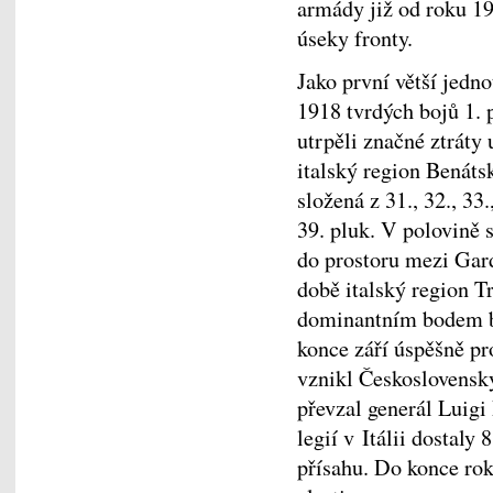
armády již od roku 19
úseky fronty.
Jako první větší jedno
1918 tvrdých bojů 1. p
utrpěli značné ztráty
italský region Benáts
složená z 31., 32., 33
39. pluk. V polovině s
do prostoru mezi Gar
době italský region T
dominantním bodem by
konce září úspěšně pr
vznikl Československý
převzal generál Luigi
legií v Itálii dostaly 
přísahu. Do konce ro