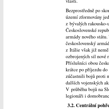
vlasti.
Bezprostředně po skon
území zformovány jed
z bývalých rakousko-u
Československé republ
armády nového státu. 
československý armádn
z Itálie však již nemě
ozbrojených sil nové r
Příslušníci obou česk
krátce po příjezdu do
zúčastnili bojů prot
dalších vojenských ak
V průběhu bojů na Slo
legionáři i domobranci
3.2. Centrální pohř