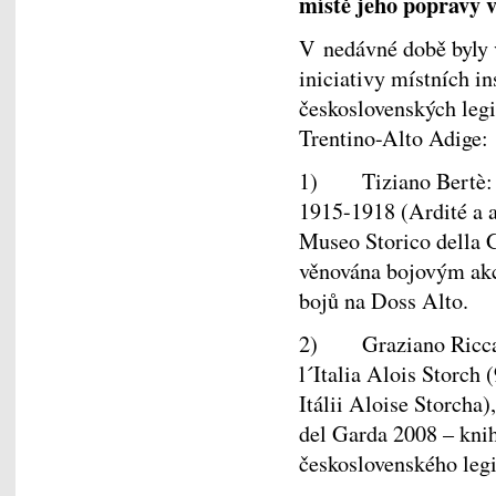
místě jeho popravy 
V nedávné době byly v
iniciativy místních i
československých legi
Trentino-Alto Adige:
1) Tiziano Bertè: Ar
1915-1918 (Ardité a 
Museo Storico della G
věnována bojovým akc
bojů na Doss Alto.
2) Graziano Riccado
l´Italia Alois Storch
Itálii Aloise Storcha
del Garda 2008 – kni
československého l