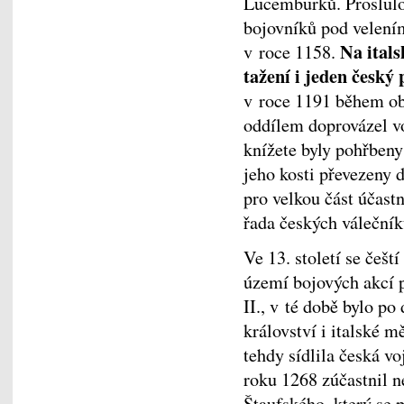
Lucemburků. Proslulou
bojovníků pod velením
Na ital
v roce 1158.
tažení i jeden český
v roce 1191 během o
oddílem doprovázel vo
knížete byly pohřbeny
jeho kosti převezeny d
pro velkou část účast
řada českých válečník
Ve 13. století se češt
území bojových akcí 
II., v té době bylo po
království i italské 
tehdy sídlila česká v
roku 1268 zúčastnil 
Štaufského, který se p