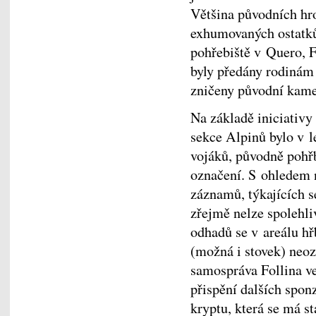
Většina původních hro
exhumovaných ostatků 
pohřebiště v Quero, F
byly předány rodinám
zničeny původní kam
Na základě iniciativy
sekce Alpinů bylo v 
vojáků, původně pohř
označení. S ohledem 
záznamů, týkajících s
zřejmě nelze spolehliv
odhadů se v areálu hř
(možná i stovek) neo
samospráva Follina ve
přispění dalších spon
kryptu, která se má 