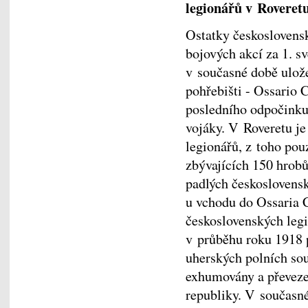
legionářů v Roveret
Ostatky československ
bojových akcí za 1. s
v současné době ulož
pohřebišti - Ossario 
posledního odpočinku
vojáky. V Roveretu j
legionářů, z toho po
zbývajících 150 hrob
padlých československ
u vchodu do Ossaria C
československých legi
v průběhu roku 1918 
uherských polních soud
exhumovány a převeze
republiky. V současn