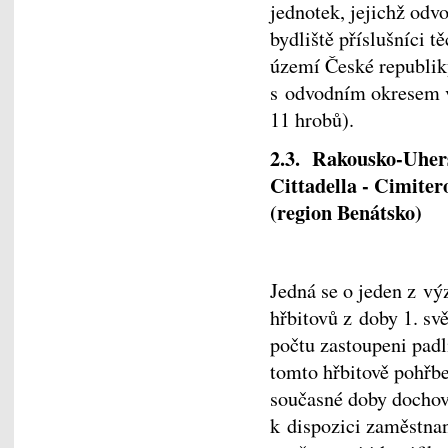
jednotek, jejichž odv
bydliště příslušníci 
území České republiky
s odvodním okresem v
11 hrobů).
2.3. Rakousko-Uhers
Cittadella - Cimite
(region Benátsko)
Jedná se o jeden z v
hřbitovů z doby 1. sv
počtu zastoupeni padl
tomto hřbitově pohřbe
současné doby dochov
k dispozici zaměstnan