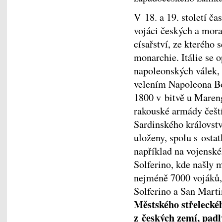
V 18. a 19. století č
vojáci českých a mor
císařství, ze kterého
monarchie. Itálie se 
napoleonských válek,
velením Napoleona Bo
1800 v bitvě u Marenga
rakouské armády češt
Sardinského královstv
uloženy, spolu s osta
například na vojenské
Solferino, kde našly 
nejméně 7000 vojáků, 
Solferino a San Mart
Městského střelecké
z českých zemí, padl