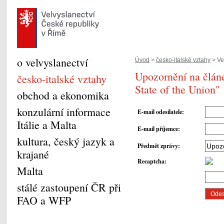
o velvyslanectví
Úvod
>
česko-italské vztahy
> Ve
Upozornění na článe
česko-italské vztahy
State of the Union"
obchod a ekonomika
konzulární informace
E-mail odesílatele
:
Itálie a Malta
E-mail příjemce
:
kultura, český jazyk a
Předmět zprávy
:
krajané
Recaptcha
:
Malta
stálé zastoupení ČR při
FAO a WFP