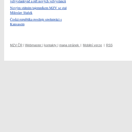
velvyslankyně a pět nových velvyslanců
Novým státním tajemníkem MZV se stal
Miloslav Stašek
Česká republika posiluje spolupráci s
Kansasem
MZV ČR
|
Webmaster
|
kontakty
|
mapa stránek
|
Mobilní verze
|
RSS