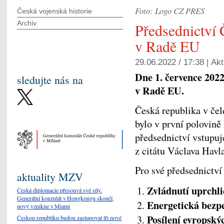
Foto: Logo CZ PRES
Česká vojenská historie
Archiv
Předsednictví 
v Radě EU
29.06.2022 / 17:38 |
Akt
Dne 1. července 202
sledujte nás na
v Radě EU.
Česká republika v čel
bylo v první polovin
předsednictví vstupuj
z citátu Václava Havl
Pro své předsednictví 
aktuality MZV
Zvládnutí uprchli
Česká diplomacie přesouvá své síly.
Generální konzulát v Hongkongu skončí,
Energetická bezp
nový vznikne v Miami
Posílení evropský
Českou republiku budou zastupovat tři nové