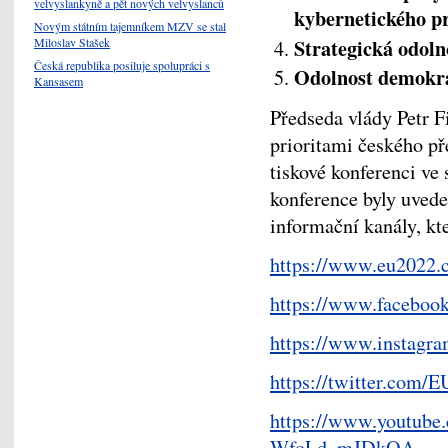
velvyslankyně a pět nových velvyslanců
kybernetického p
Novým státním tajemníkem MZV se stal
Strategická odol
Miloslav Stašek
Česká republika posiluje spolupráci s
Odolnost demokra
Kansasem
Předseda vlády Petr F
prioritami českého př
tiskové konferenci ve
konference byly uved
informační kanály, kte
https://www.eu2022.c
https://www.facebo
https://www.instagr
https://twitter.com
https://www.youtube
WfoLd_mJDkQA