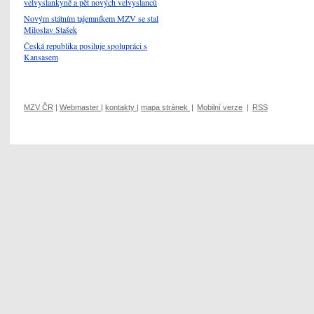
velvyslankyně a pět nových velvyslanců
Novým státním tajemníkem MZV se stal
Miloslav Stašek
Česká republika posiluje spolupráci s
Kansasem
MZV ČR
|
Webmaster
|
kontakty
|
mapa stránek
|
Mobilní verze
|
RSS