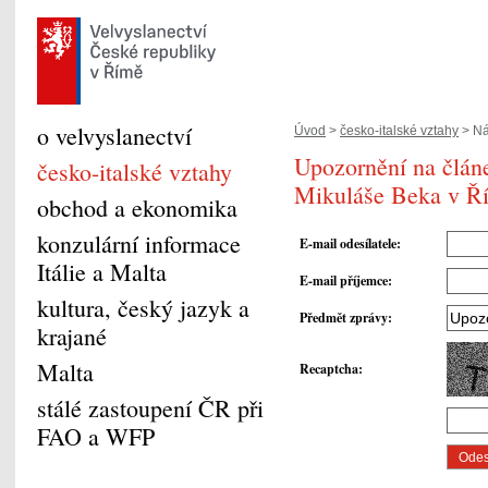
o velvyslanectví
Úvod
>
česko-italské vztahy
> Náv
Upozornění na článe
česko-italské vztahy
Mikuláše Beka v Ř
obchod a ekonomika
konzulární informace
E-mail odesílatele
:
Itálie a Malta
E-mail příjemce
:
kultura, český jazyk a
Předmět zprávy
:
krajané
Malta
Recaptcha
:
stálé zastoupení ČR při
FAO a WFP