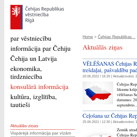
par vēstniecību
Home
>
Čehijas Republikas...
Aktuālās ziņas
informācija par Čehiju
Čehija un Latvija
VĒLĒŠANAS Čehijas Rep
ekonomika,
trešdaļai, pašvaldību p
tirdzniecība
20.06.2022 / 16:26 |
Aktualizováno:
2
Čehijas Rep
konsulārā informācija
likumu krāju
vēlēšanas Se
kultūra, izglītība,
datumus: 20
tautieši
septembri
Ceļošana uz Čehijas Re
25.06.2021 / 12:30 |
Aktualizováno:
1
Aktuālās ziņas
Zemāk atrad
Vispārējā informācija par vīzām
Čehijas Re