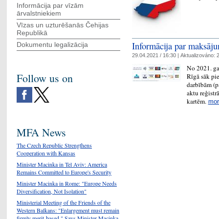
Informācija par vīzām
ārvalstniekiem
Vīzas un uzturēšanās Čehijas
Republikā
Informācija par maksāj
Dokumentu legalizācija
29.04.2021 / 16:30 |
Aktualizováno:
2
No 2021. ga
Follow us on
Rīgā sāk pi
darbībām (p
aktu reģistr
kartēm.
mor
MFA News
The Czech Republic Strengthens
Cooperation with Kansas
Minister Macinka in Tel Aviv: America
Remains Committed to Europe's Security
Minister Macinka in Rome: "Europe Needs
Diversification, Not Isolation"
Ministerial Meeting of the Friends of the
Western Balkans: "Enlargement must remain
firmly merit-based," Says Minister Macinka