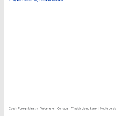
Czech Foreign Ministry
|
Webmaster
|
Contacts
|
Tīmekļa vietņu karte
|
Mobile versi