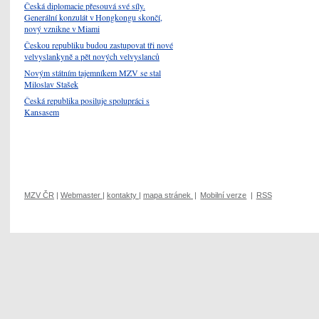
Česká diplomacie přesouvá své síly.
Generální konzulát v Hongkongu skončí,
nový vznikne v Miami
Českou republiku budou zastupovat tři nové
velvyslankyně a pět nových velvyslanců
Novým státním tajemníkem MZV se stal
Miloslav Stašek
Česká republika posiluje spolupráci s
Kansasem
MZV ČR
|
Webmaster
|
kontakty
|
mapa stránek
|
Mobilní verze
|
RSS