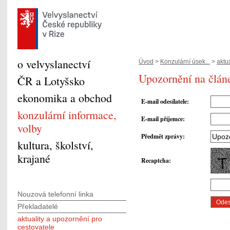
o velvyslanectví
Úvod
>
Konzulární úsek...
>
aktua
Upozornění na článe
ČR a Lotyšsko
ekonomika a obchod
E-mail odesílatele
:
konzulární informace,
E-mail příjemce
:
volby
Předmět zprávy
:
kultura, školství,
krajané
Recaptcha
:
Nouzová telefonní linka
Překladatelé
aktuality a upozornění pro
cestovatele