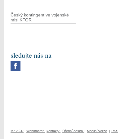
Český kontingent ve vojenské
misi KFOR
sledujte nás na
MZV ČR
|
Webmaster
|
kontakty
|
Úřední deska
|
Mobilní verze
|
RSS