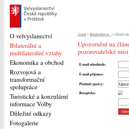
O velvyslanectví
Úvod
>
Bilaterální a...
> Účast zás
Upozornění na článe
Bilaterální a
pozorovatelské mis
multilaterální vztahy
Ekonomika a obchod
E-mail odesílatele
:
Rozvojová a
E-mail příjemce
:
transformační
Předmět zprávy
:
spolupráce
Recaptcha
:
Turistické a konzulární
informace Volby
Důležité odkazy
Fotogalerie