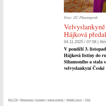
Foto: ZÚ Phnompenh
Velvyslankyně
Hájková předal
04.11.2025 / 07:58 |
Akt
V pondělí 3. listop
Hájková listiny do 
Sihamoniho a stala
velvyslankyní České
MZV ČR
|
Webmaster
|
kontakty
|
mapa stránek
|
Mobilní verze
|
RSS