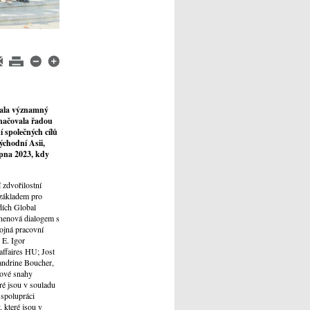
nala významný
značovala řadou
 společných cílů
ýchodní Asii,
rpna 2023, kdy
 zdvořilostní
 základem pro
dích Global
nenová dialogem s
tojná pracovní
 E. Igor
affaires HU; Jost
andrine Boucher,
čové snahy
ré jsou v souladu
 spolupráci
, které jsou v