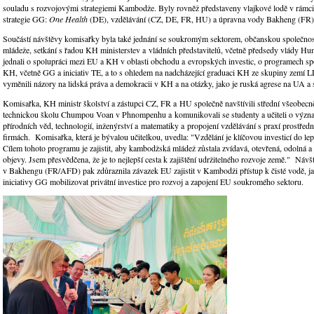
souladu s rozvojovými strategiemi Kambodže. Byly rovněž představeny vlajkové lodě v rámci 
strategie GG:
One Health
(DE), vzdělávání (CZ, DE, FR, HU) a úpravna vody Bakheng (FR)
Součástí návštěvy komisařky byla také jednání se soukromým sektorem, občanskou společnos
mládeže, setkání s řadou KH ministerstev a vládních představitelů, včetně předsedy vlády 
jednali o spolupráci mezi EU a KH v oblasti obchodu a evropských investic, o programech s
KH, včetně GG a iniciativ TE, a to s ohledem na nadcházející graduaci KH ze skupiny zemí L
vyměnili názory na lidská práva a demokracii v KH a na otázky, jako je ruská agrese na UA a
Komisařka, KH ministr školství a zástupci CZ, FR a HU společně navštívili střední všeobecně
technickou školu Chumpou Voan v Phnompenhu a komunikovali se studenty a učiteli o význ
přírodních věd, technologií, inženýrství a matematiky a propojení vzdělávání s praxí prostředn
firmách. Komisařka, která je bývalou učitelkou, uvedla: "Vzdělání je klíčovou investicí do le
Cílem tohoto programu je zajistit, aby kambodžská mládež zůstala zvídavá, otevřená, odolná a
objevy. Jsem přesvědčena, že je to nejlepší cesta k zajištění udržitelného rozvoje země." Ná
v Bakhengu (FR/AFD) pak zdůraznila závazek EU zajistit v Kambodži přístup k čisté vodě, jak
iniciativy GG mobilizovat privátní investice pro rozvoj a zapojení EU soukromého sektoru.