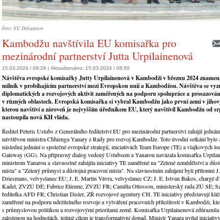
Foto: EU Delegation
Kambodžu navštívila EU komisařka pro
mezinárodní partnerství Jutta Urpilainenová
15.03.2024 / 08:29 |
Aktualizováno:
15.03.2024 / 08:50
Návštěva evropské komisařky Jutty Urpilainenová v Kambodži v březnu 2024 zname
milník v probíhajícím partnerství mezi Evropskou unií a Kambodžou. Návštěva se vy
diplomatických a rozvojových aktivit zaměřených na podporu spolupráce a prosazování
v různých oblastech. Evropská komisařka si vybral Kambodžu jako první zemi v jihov
kterou navštíví a zároveň je nejvyšším úředníkem EU, který navštívil Kambodžu od s
nastoupila nová KH vláda.
Ředitel Peteris Ustubs z Generálního ředitelství EU pro mezinárodní partnerství zahájil jednání
návštěvou ministra Chhienga Yanary z Rady pro rozvoj Kambodže. Toto úvodní setkání bylo
následná jednání o společné evropské strategii, iniciativách Team Europe (TE) a vlajkových lo
Gateway (GG). Na přípravný dialog vedený Ustubsem a Yanarou navázala komisařka Urpilai
ministrem Yanarou a slavnostně zahájila iniciativy TE zaměřené na "Zelené zemědělství a důs
místa" a "Zelený průmysl a důstojná pracovní místa". Na slavnostním zahájení byli přítomni J.
Driesmans, velvyslanec EU; J. E. Martin Vávra, velvyslanec CZ; J. E. Istvan Bakos, chargé d'
Kadel, ZVZÚ DE; Fabrice Etienne, ZVZÚ FR; Camilla Ottosson, ministerský rada ZÚ SE; S
ředitelka AFD FR; Christian Disler, ZŘ rozvojové agentury CH. TE iniciativy představují klí
zaměřené na podporu udržitelného rozvoje a vytváření pracovních příležitostí v Kambodži, kte
s průmyslovou politikou a rozvojovými prioritami země. Komisařka Urpilainenová zdůraznila
založenou na hodnotách, jejímž cílem je transformativní dopad. Ministr Yanara uvítal iniciativy