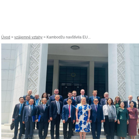
Úvod
>
vzájemné vztahy
> Kambodžu navštívila EU...