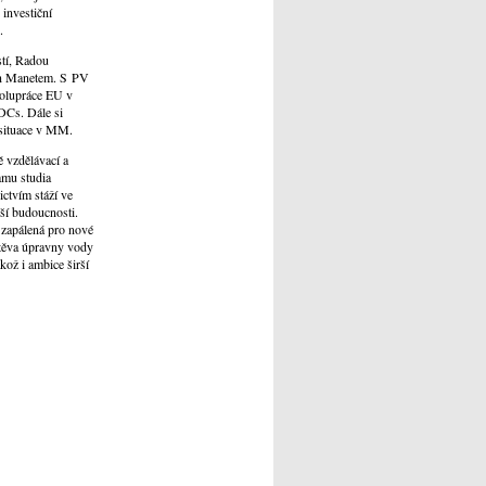
investiční
.
tí, Radou
Hun Manetem. S PV
polupráce EU v
DCs. Dále si
 situace v MM.
 vzdělávací a
amu studia
ictvím stáží ve
pší budoucnosti.
 zapálená pro nové
vštěva úpravny vody
ož i ambice širší