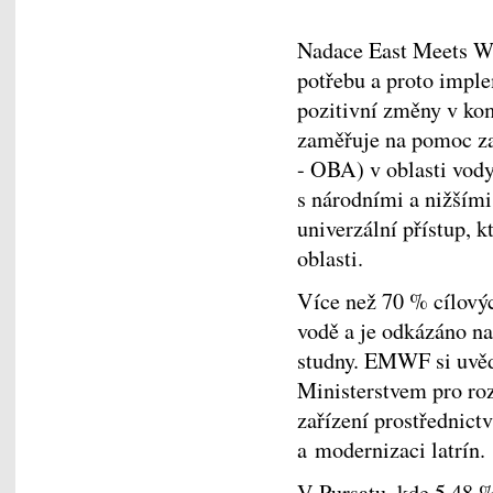
Nadace East Meets W
potřebu a proto imple
pozitivní změny v ko
zaměřuje na pomoc za
- OBA) v oblasti vod
s národními a nižšími
univerzální přístup, k
oblasti.
Více než 70 % cílový
vodě a je odkázáno n
studny. EMWF si uvědo
Ministerstvem pro roz
zařízení prostřednict
a modernizaci latrín.
V Pursatu, kde 5,48 %