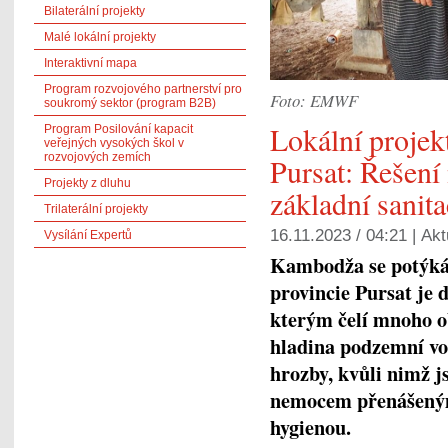
Bilaterální projekty
Malé lokální projekty
Interaktivní mapa
Program rozvojového partnerství pro
Foto: EMWF
soukromý sektor (program B2B)
Lokální projekt
Program Posilování kapacit
veřejných vysokých škol v
rozvojových zemích
Pursat: Řešení
Projekty z dluhu
základní sanit
Trilaterální projekty
16.11.2023 / 04:21 |
Akt
Vysílání Expertů
Kambodža se potýká 
provincie Pursat je
kterým čelí mnoho ob
hladina podzemní vo
hrozby, kvůli nimž j
nemocem přenášeným
hygienou.