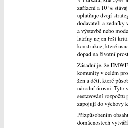
zařízení a 10 % stáv
uplatňuje dvojí strat
dodavateli a zedníky 
a výstavbě nebo moder
latríny nejen řeší kri
konstrukce, které usn
dopad na životní prost
Zásadní je, že EMWF z
komunity v celém proc
žen a dětí, které půs
národní úrovni. Tyto 
sestavování rozpočtů p
zapojují do výchovy 
Přizpůsobením obsah
domácnostech vytvář