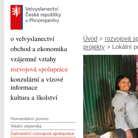
o velvyslanectví
Úvod
>
rozvojová s
projekty
> Lokální pr
obchod a ekonomika
vzájemné vztahy
rozvojová spolupráce
konzulární a vízové
informace
kultura a školství
Humanitární pomoc
Vládní stipendia
Zahraniční rozvojová spolupráce