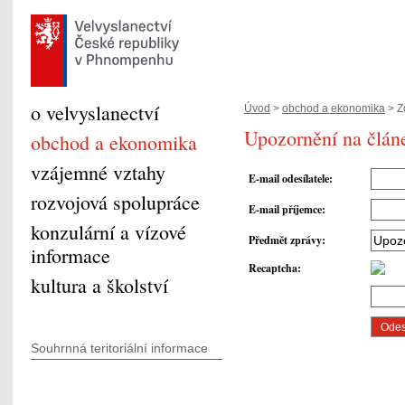
o velvyslanectví
Úvod
>
obchod a ekonomika
> Zd
Upozornění na člán
obchod a ekonomika
vzájemné vztahy
E-mail odesílatele
:
rozvojová spolupráce
E-mail příjemce
:
konzulární a vízové
Předmět zprávy
:
informace
Recaptcha
:
kultura a školství
Souhrnná teritoriální informace