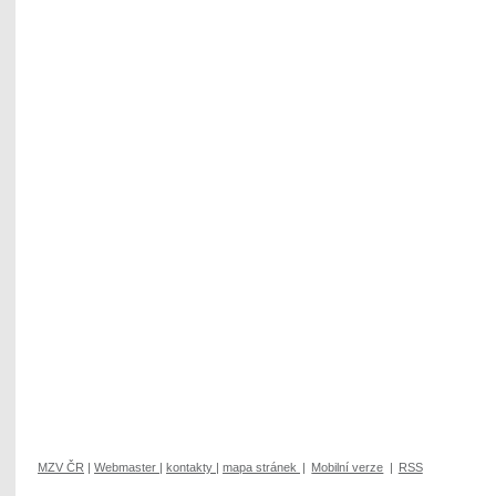
MZV ČR
|
Webmaster
|
kontakty
|
mapa stránek
|
Mobilní verze
|
RSS