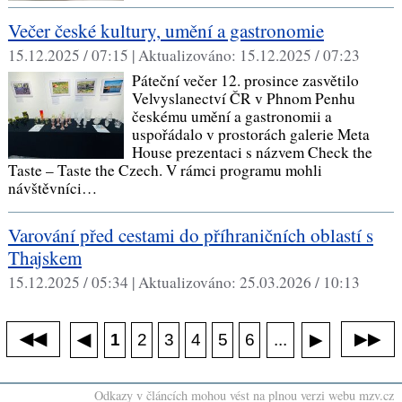
Večer české kultury, umění a gastronomie
15.12.2025 / 07:15 |
Aktualizováno:
15.12.2025 / 07:23
Páteční večer 12. prosince zasvětilo
Velvyslanectví ČR v Phnom Penhu
českému umění a gastronomii a
uspořádalo v prostorách galerie Meta
House prezentaci s názvem Check the
Taste – Taste the Czech. V rámci programu mohli
návštěvníci…
Varování před cestami do příhraničních oblastí s
Thajskem
15.12.2025 / 05:34 |
Aktualizováno:
25.03.2026 / 10:13
◀◀
▶▶
◀
...
1
2
3
4
5
6
▶
Odkazy v článcích mohou vést na plnou verzi webu mzv.cz