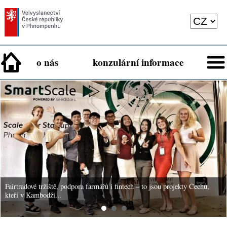
o nás
konzulární informace
Fairtradové tržiště, podpora farmářů i fintech – to jsou projekty Čechů,
kteří v Kambodži...