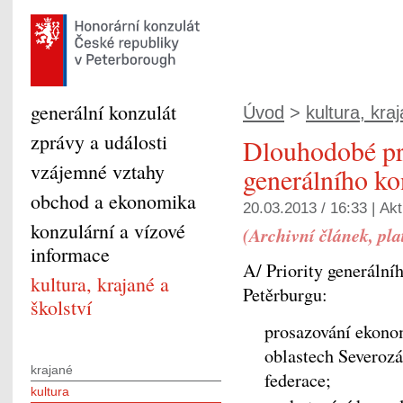
generální konzulát
Úvod
>
kultura, kraj
zprávy a události
Dlouhodobé pr
vzájemné vztahy
generálního ko
obchod a ekonomika
20.03.2013 / 16:33 |
Akt
konzulární a vízové
(Archivní článek, pla
informace
A/ Priority generální
kultura, krajané a
Petěrburgu:
školství
prosazování ekono
oblastech Severoz
krajané
federace;
kultura