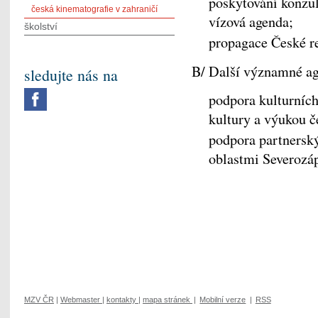
poskytování konzu
česká kinematografie v zahraničí
vízová agenda;
školství
propagace České re
B/ Další významné a
sledujte nás na
podpora kulturních
kultury a výukou č
podpora partnerský
oblastmi Severozá
MZV ČR
|
Webmaster
|
kontakty
|
mapa stránek
|
Mobilní verze
|
RSS