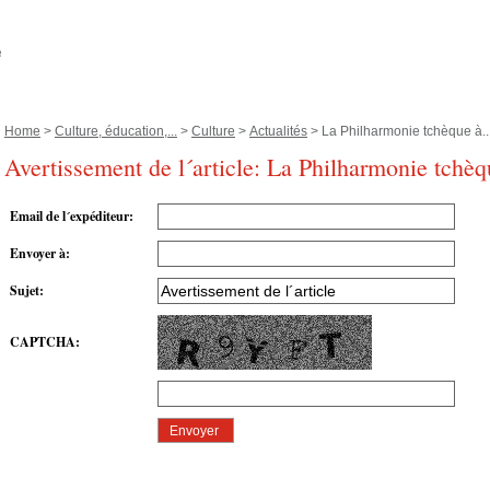
Home
>
Culture, éducation,...
>
Culture
>
Actualités
> La Philharmonie tchèque à..
Avertissement de l´article: La Philharmonie tchèq
Email de l´expéditeur
:
Envoyer à
:
Sujet
:
CAPTCHA
: