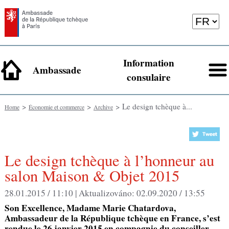
Information
Ambassade
consulaire
>
>
> Le design tchèque à...
Home
Économie et commerce
Archive
Le design tchèque à l’honneur au
salon Maison & Objet 2015
28.01.2015 / 11:10 |
Aktualizováno:
02.09.2020 / 13:55
Son Excellence, Madame Marie Chatardova,
Ambassadeur de la République tchèque en France, s’est
rendue le 26 janvier 2015 en compagnie du conseiller