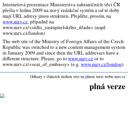
Internetová prezentace Ministerstva zahraničních věcí ČR
přešla v lednu 2009 na nový redakční systém a od té doby
mají URL adresy jinou strukturu. Přejděte, prosím, na
www.mzv.cz
, případně na
www.mzv.cz/<sídlo_zastupitelského_úřadu> (např.
www.mzv.cz/london)
The web site of the Ministry of Foreign Affairs of the Czech
Republic was switched to a new content management system
in January 2009 and since then the URL addresses have a
different structure. Please, go to
www.mzv.cz
or to
www.mzv.cz/<seat_of_embassy> (e.g.
www.mzv.cz/london
).
Odkazy v článcích mohou vést na plnou verzi webu mzv.cz
plná verze