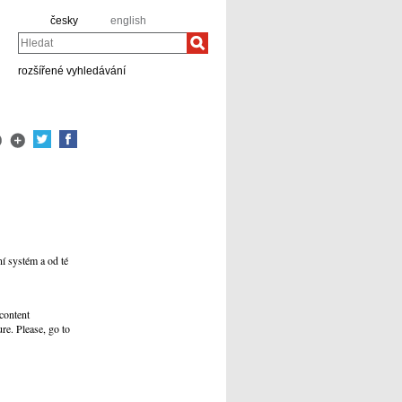
česky
english
Hledat
rozšířené vyhledávání
í systém a od té
content
re. Please, go to