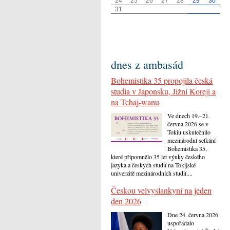
24
25
26
27
28
29
30
31
dnes z ambasád
Bohemistika 35 propojila česká
studia v Japonsku, Jižní Koreji a
na Tchaj-wanu
Ve dnech 19.–21.
června 2026 se v
Tokiu uskutečnilo
mezinárodní setkání
Bohemistika 35,
které připomnělo 35 let výuky českého
jazyka a českých studií na Tokijské
univerzitě mezinárodních studií....
Českou velvyslankyní na jeden
den 2026
Dne 24. června 2026
uspořádalo