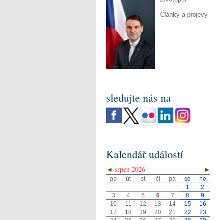
Články a projevy
sledujte nás na
Kalendář událostí
◄
srpen 2026
►
po
út
st
čt
pá
so
ne
1
2
3
4
5
6
7
8
9
10
11
12
13
14
15
16
17
18
19
20
21
22
23