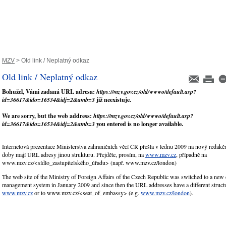
MZV
> Old link / Neplatný odkaz
Old link / Neplatný odkaz
Bohužel, Vámi zadaná URL adresa:
https://mzv.gov.cz/old/wwwo/default.asp?
id=36617&ido=16534&idj=2&amb=3
již neexistuje.
We are sorry, but the web address:
https://mzv.gov.cz/old/wwwo/default.asp?
id=36617&ido=16534&idj=2&amb=3
you entered is no longer available.
Internetová prezentace Ministerstva zahraničních věcí ČR přešla v lednu 2009 na nový redakčn
doby mají URL adresy jinou strukturu. Přejděte, prosím, na
www.mzv.cz
, případně na
www.mzv.cz/<sídlo_zastupitelského_úřadu> (např. www.mzv.cz/london)
The web site of the Ministry of Foreign Affairs of the Czech Republic was switched to a new 
management system in January 2009 and since then the URL addresses have a different structu
www.mzv.cz
or to www.mzv.cz/<seat_of_embassy> (e.g.
www.mzv.cz/london
).