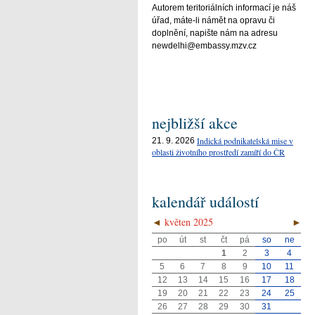
Autorem teritoriálních informací je náš
úřad, máte-li námět na opravu či
doplnění, napište nám na adresu
newdelhi@embassy.mzv.cz
nejbližší akce
Indická podnikatelská mise v
21. 9. 2026
oblasti životního prostředí zamíří do ČR
kalendář událostí
◄
květen 2025
►
po
út
st
čt
pá
so
ne
1
2
3
4
5
6
7
8
9
10
11
12
13
14
15
16
17
18
19
20
21
22
23
24
25
26
27
28
29
30
31