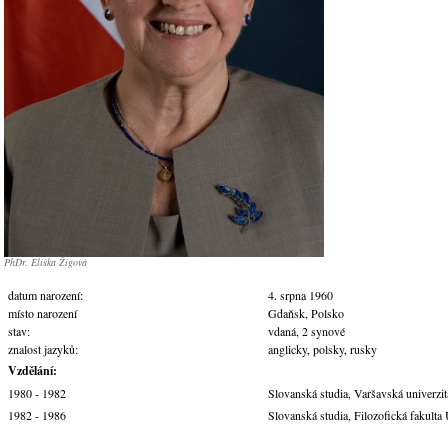
PhDr. Eliška Žigová
datum narození:
4. srpna 1960
místo narození
Gdaňsk, Polsko
stav:
vdaná, 2 synové
znalost jazyků:
anglicky, polsky, rusky
Vzdělání:
1980 - 1982
Slovanská studia, Varšavská univerzit
1982 - 1986
Slovanská studia, Filozofická fakulta