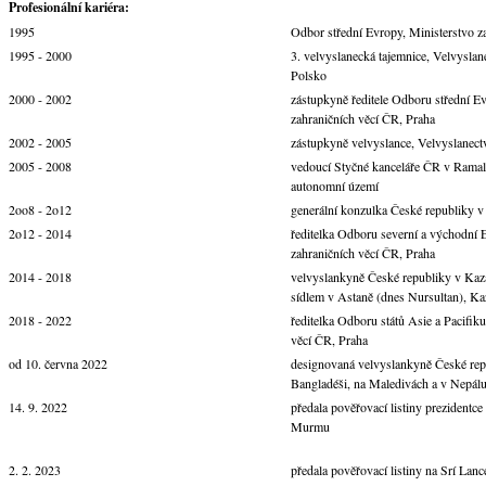
Profesionální kariéra:
1995
Odbor střední Evropy, Ministerstvo z
1995 - 2000
3. velvyslanecká tajemnice, Velvyslan
Polsko
2000 - 2002
zástupkyně ředitele Odboru střední Ev
zahraničních věcí ČR, Praha
2002 - 2005
zástupkyně velvyslance, Velvyslanect
2005 - 2008
vedoucí Styčné kanceláře ČR v Ramall
autonomní území
2oo8 - 2o12
generální konzulka České republiky
2o12 - 2014
ředitelka Odboru severní a východní 
zahraničních věcí ČR, Praha
2014 - 2018
velvyslankyně České republiky v Kaz
sídlem v Astaně (dnes Nursultan), Ka
2018 - 2022
ředitelka Odboru států Asie a Pacifiku
věcí ČR, Praha
od 10. června 2022
designovaná velvyslankyně České repu
Bangladéši, na Maledivách a v Nepálu 
14. 9. 2022
předala pověřovací listiny prezidentc
Murmu
2. 2. 2023
předala pověřovací listiny na Srí Lanc