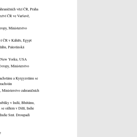
ahraničních věcí ČR, Praha
ectví ČR ve Varšavě,
ropy, Ministerstvo
ví ČR v Káhiře, Egypt
áhu, Palestinská
 v New Yorku, USA
Evropy, Ministerstvo
achstánu a Kyrgyzstánu se
zachstán
, Ministerstvo zahraničních
bliky v Indii, Bhútánu,
se sídlem v Dillí, Indie
e Indie Smt. Droupadi
e