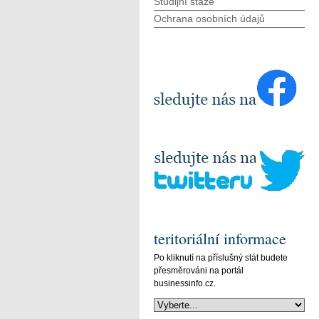
Studijní stáže
Ochrana osobních údajů
teritoriální informace
Po kliknutí na příslušný stát budete
přesměrováni na portál
businessinfo.cz.