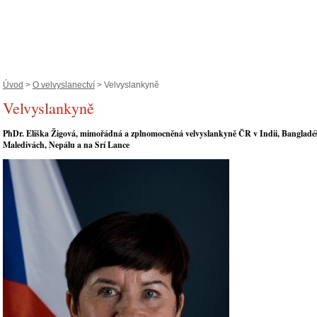
Úvod
>
O velvyslanectví
> Velvyslankyně
Velvyslankyně
PhDr. Eliška Žigová, mimořádná a zplnomocněná velvyslankyně ČR v Indii, Bangladé
Maledivách, Nepálu a na Srí Lance