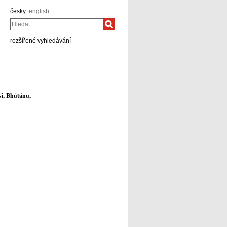
česky
english
Hledat
rozšířené vyhledávání
ši, Bhútánu,