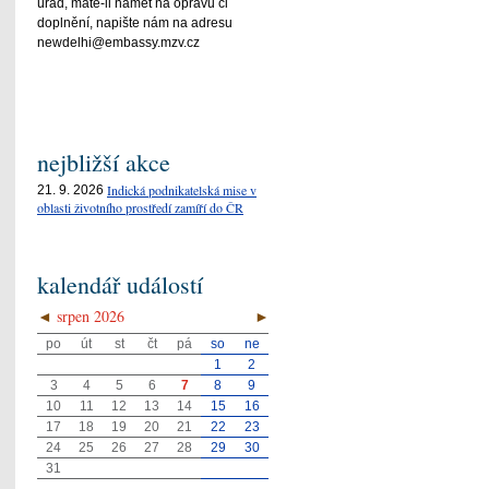
úřad, máte-li námět na opravu či
doplnění, napište nám na adresu
newdelhi@embassy.mzv.cz
nejbližší akce
Indická podnikatelská mise v
21. 9. 2026
oblasti životního prostředí zamíří do ČR
kalendář událostí
◄
srpen 2026
►
po
út
st
čt
pá
so
ne
1
2
3
4
5
6
7
8
9
10
11
12
13
14
15
16
17
18
19
20
21
22
23
24
25
26
27
28
29
30
31