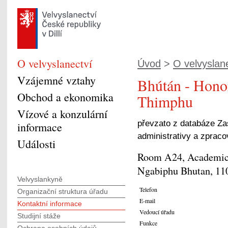
O velvyslanectví
Úvod
>
O velvyslan
Vzájemné vztahy
Bhútán - Honor
Obchod a ekonomika
Thimphu
Vízové a konzulární
převzato z databáze Za
informace
administrativy a zprac
Události
Room A24, Academic 
Ngabiphu Bhutan, 11
Velvyslankyně
Telefon
Organizační struktura úřadu
E-mail
Kontaktní informace
Vedoucí úřadu
Studijní stáže
Funkce